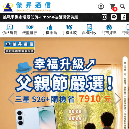
0
挑戰手機市場最低價~iPhone破盤現貨供應
價格總覽
機型排行
手機推薦
手機比較
舊機回收
門市據點
門號