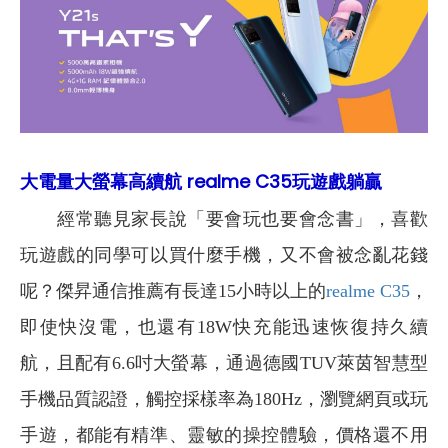
大電量大螢幕高續航 realme C35玩遊戲躺贏
經常聽見家長說「要會玩也要會念書」，喜歡
玩遊戲的同學可以買什麼手機，又不會被念亂花錢
呢？傑昇通信推薦有長達15小時以上的
realme C35
，
即使快沒電，也還有18W快充能迅速恢復持久續
航，且配有6.6吋大螢幕，通過德國TUV萊茵智慧型
手機品質認證，觸控採樣率為180Hz，瀏覽網頁或玩
手遊，都能有精準、靈敏的操控體驗，價格還不用