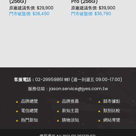
(256G)
Pro (256G)
(
原廠建議售價: $29,900
原廠建議售價: $39,900
原
門市破盤價: $28,490
門市破盤價: $36,790
門
價
客服電話：
02-29959861 轉1 (週一到週五 09:00-17:00)
jason.service@jyes.com.tw
品牌總覽
品牌推薦
縣市據點
電信總覽
新知主題
類別比較
熱門新知
購物須知
網站導覽