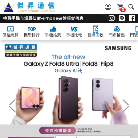
0
挑戰手機市場最低價~iPhone破盤現貨供應
價格總覽
機型排行
手機推薦
手機比較
舊機回收
門市據點
門號