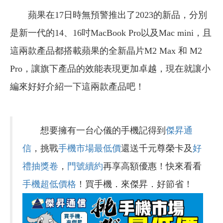
蘋果在17日時無預警推出了2023的新品，分別
是新一代的14、16吋MacBook Pro以及Mac mini，且
這兩款產品都搭載蘋果的全新晶片M2 Max 和 M2
Pro，讓旗下產品的效能表現更加卓越，現在就讓小
編來好好介紹一下這兩款產品吧！
想要擁有一台心儀的手機記得到
傑昇通
信
，挑戰
手機市場最低價
還送千元尊榮卡及
好
禮抽獎卷
，
門號續約
再享高額優惠！快來看看
手機超低價格
！買手機．來傑昇．好節省！