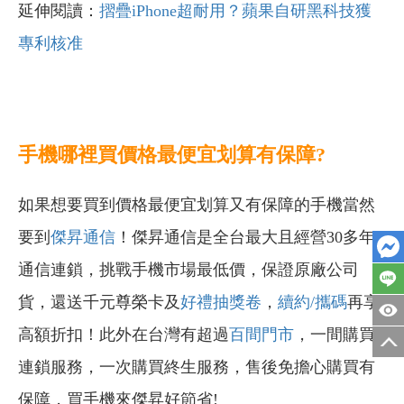
延伸閱讀：
摺疊iPhone超耐用？蘋果自研黑科技獲
專利核准
手機哪裡買價格最便宜划算有保障?
如果想要買到價格最便宜划算又有保障的手機當然
要到
傑昇通信
！傑昇通信是全台最大且經營30多年
通信連鎖，挑戰手機市場最低價，保證原廠公司
貨，還送千元尊榮卡及
好禮抽獎卷
，
續約/攜碼
再享
高額折扣！此外在台灣有超過
百間門市
，一間購買
連鎖服務，一次購買終生服務，售後免擔心購買有
保障，買手機來傑昇好節省!