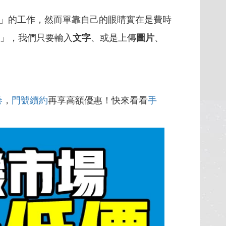
」的工作，然而單靠自己的眼睛實在是費時
」，我們只要輸入
文字
、或是上傳
圖片
、
卷
，
門號續約
再享高額優惠！快來看看
手