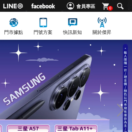
會員專區
0
門市據點
門號方案
快訊新知
關於傑昇