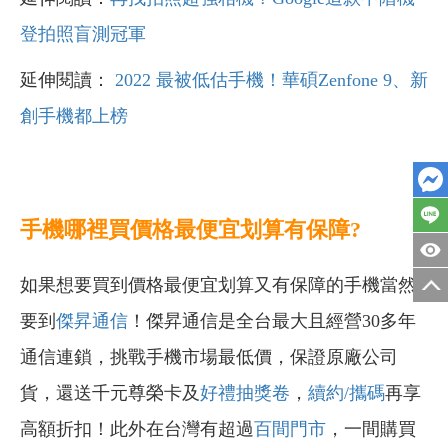
登拍照盲測冠軍
延伸閱讀：
2022 最被低估手機！華碩Zenfone 9、新
創手機都上榜
手機哪裡買價格最便宜划算有保障?
如果想要買到價格最便宜划算又有保障的手機當然
要到
傑昇通信
！傑昇通信是全台最大且經營30多年
通信連鎖，挑戰手機市場最低價，保證原廠公司
貨，還送千元尊榮卡及
好禮抽獎卷
，
續約/攜碼
再享
高額折扣！此外在台灣有超過
百間門市
，一間購買