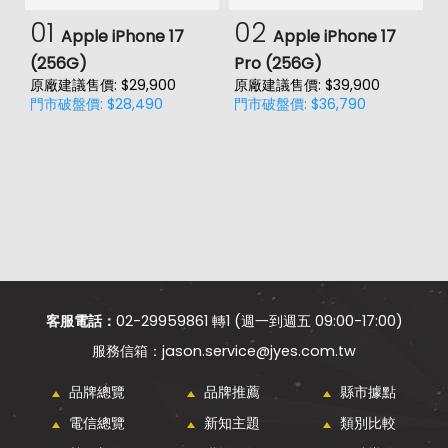
01
02
Apple iPhone 17
Apple iPhone 17
(256G)
Pro (256G)
(
原廠建議售價: $29,900
原廠建議售價: $39,900
原
門市破盤價: $28,490
門市破盤價: $36,790
門
客服電話：
02-29959861 轉1 (週一到週五 09:00-17:00)
jason.service@jyes.com.tw
品牌總覽
品牌推薦
縣市據點
電信總覽
新知主題
類別比較