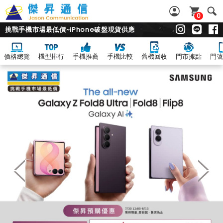
0
挑戰手機市場最低價~iPhone破盤現貨供應
價格總覽
機型排行
手機推薦
手機比較
舊機回收
門市據點
門號