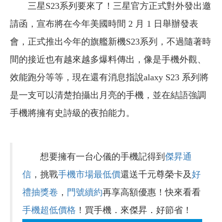
三星S23系列要來了！三星官方正式對外發出邀
請函，宣布將在今年美國時間 2 月 1 日舉辦發表
會，正式推出今年的旗艦新機S23系列，不過隨著時
間的接近也有越來越多爆料傳出，像是手機外觀、
效能跑分等等，現在還有消息指說alaxy S23 系列將
是一支可以清楚拍攝出月亮的手機，並在結語強調
手機將擁有史詩級的夜拍能力。
想要擁有一台心儀的手機記得到
傑昇通
信
，挑戰
手機市場最低價
還送千元尊榮卡及
好
禮抽獎卷
，
門號續約
再享高額優惠！快來看看
手機超低價格
！買手機．來傑昇．好節省！