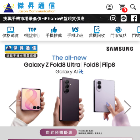
0
挑戰手機市場最低價~iPhone破盤現貨供應
價格總覽
機型排行
手機推薦
手機比較
舊機回收
門市據點
門號