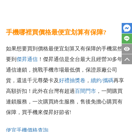
手機哪裡買價格最便宜划算有保障?
如果想要買到價格最便宜划算又有保障的手機當然
要到
傑昇通信
！傑昇通信是全台最大且經營30多年
通信連鎖，挑戰手機市場最低價，保證原廠公司
貨，還送千元尊榮卡及
好禮抽獎卷
，
續約/攜碼
再享
高額折扣！此外在台灣有超過
百間門市
，一間購買
連鎖服務，一次購買終生服務，售後免擔心購買有
保障，買手機來傑昇好節省!
便宜手機價格查詢