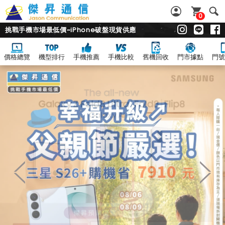
0
挑戰手機市場最低價~iPhone破盤現貨供應
價格總覽
機型排行
手機推薦
手機比較
舊機回收
門市據點
門號