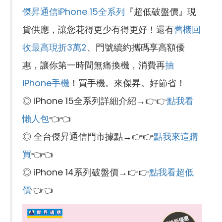
傑昇通信iPhone 15全系列
『超低破盤價』現
貨供應，讓您花得更少有得更好！還有
舊機回
收最高現折3萬2
、門號續約攜碼享高額優
惠，讓你第一時間無痛換機，消費再
抽
iPhone手機
！買手機。來傑昇。好節省！
◎ iPhone 15全系列詳細介紹→👉👉
點我看
懶人包
👈👈
◎ 全台傑昇通信門市據點→👉👉
點我來這購
買
👈👈
◎ iPhone 14系列破盤價→👉👉
點我看超低
價
👈👈