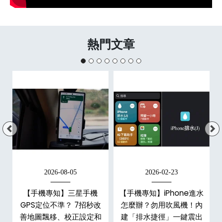
熱門文章
2026-08-05
2026-02-23
白
【手機專知】三星手機
【手機專知】iPhone進水
關
GPS定位不準？ 7招秒改
怎麼辦？勿用吹風機！內
整
善地圖飄移、校正設定和
建「排水捷徑」一鍵震出