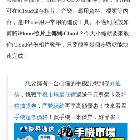
可在iCloud儲存相片、音樂、應用資料、檔案等內
容，是iPhone用戶常用的備份工具。不過到底該如
何將
iPhone照片上傳到iCloud
？今天小編就要來教
你iCloud備份相片教學，只要簡單幾個步驟就能快
速完成！
想要擁有一台心儀的手機記得到
傑昇通
信
，挑戰
手機市場最低價
還送千元尊榮卡及
好
禮抽獎卷
，
門號續約
再享高額優惠！快來看看
手機超低價格
！買手機．來傑昇．好節省！