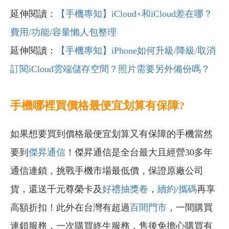
延伸閱讀：
【手機專知】iCloud+和iCloud差在哪？
費用/功能/容量懶人包整理
延伸閱讀：
【手機專知】iPhone如何升級/降級/取消
訂閱iCloud雲端儲存空間？照片需要另外備份嗎？
手機哪裡買價格最便宜划算有保障?
如果想要買到價格最便宜划算又有保障的手機當然
要到
傑昇通信
！傑昇通信是全台最大且經營30多年
通信連鎖，挑戰手機市場最低價，保證原廠公司
貨，還送千元尊榮卡及
好禮抽獎卷
，
續約/攜碼
再享
高額折扣！此外在台灣有超過
百間門市
，一間購買
連鎖服務，一次購買終生服務，售後免擔心購買有