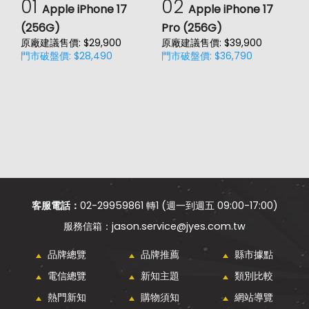
01
02
Apple iPhone 17
Apple iPhone 17
(256G)
Pro (256G)
(
原廠建議售價: $29,900
原廠建議售價: $39,900
原
門市破盤價: $28,490
門市破盤價: $36,790
門
客服電話：
02-29959861 轉1 (週一到週五 09:00-17:00)
jason.service@jyes.com.tw
品牌總覽
品牌推薦
縣市據點
電信總覽
新知主題
類別比較
熱門新知
購物須知
網站導覽