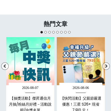
熱門文章
2026-08-07
2026-08-06
現
【抽獎活動】傑昇通信月
【快閃活動】父親節嚴選
機
月抽/粉絲月好禮－活動說
優惠！三星 S26+ 現省
明/中獎名單
7,910 元！