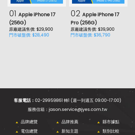
01
02
Apple iPhone 17
Apple iPhone 17
(256G)
Pro (256G)
(
原廠建議售價: $29,900
原廠建議售價: $39,900
原
門市破盤價: $28,490
門市破盤價: $36,790
門
客服電話：
02-29959861 轉1 (週一到週五 09:00-17:00)
jason.service@jyes.com.tw
品牌總覽
品牌推薦
縣市據點
電信總覽
新知主題
類別比較