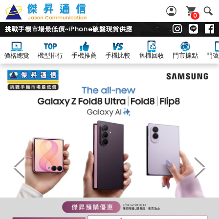
0
挑戰手機市場最低價~iPhone破盤現貨供應
價格總覽
機型排行
手機推薦
手機比較
舊機回收
門市據點
門號