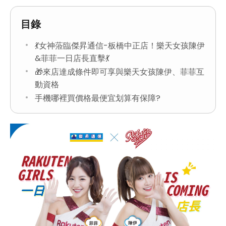
目錄
💃女神蒞臨傑昇通信-板橋中正店！樂天女孩陳伊
&菲菲一日店長直擊💃
🎁來店達成條件即可享與樂天女孩陳伊、菲菲互
動資格
手機哪裡買價格最便宜划算有保障?