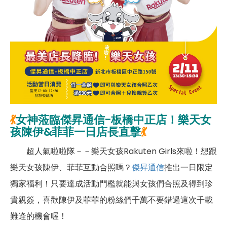
💃
女神蒞臨傑昇通信-板橋中正店！樂天女
孩陳伊&菲菲一日店長直擊
💃
超人氣啦啦隊－－樂天女孩Rakuten Girls來啦！想跟
樂天女孩陳伊、菲菲互動合照嗎？
傑昇通信
推出一日限定
獨家福利！只要達成活動門檻就能與女孩們合照及得到珍
貴親簽，喜歡陳伊及菲菲的粉絲們千萬不要錯過這次千載
難逢的機會喔！