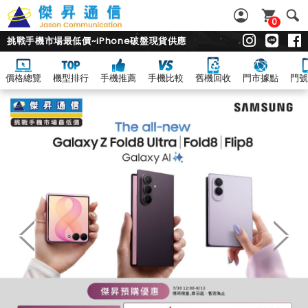
0
挑戰手機市場最低價~iPhone破盤現貨供應
價格總覽
機型排行
手機推薦
手機比較
舊機回收
門市據點
門號