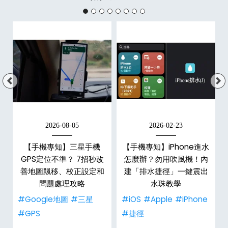
2026-08-05
2026-02-23
白
【手機專知】三星手機
【手機專知】iPhone進水
關
GPS定位不準？ 7招秒改
怎麼辦？勿用吹風機！內
整
善地圖飄移、校正設定和
建「排水捷徑」一鍵震出
問題處理攻略
水珠教學
#Google地圖
#三星
#iOS
#Apple
#iPhone
#GPS
#捷徑