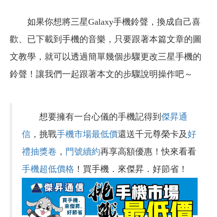
如果你想將三星Galaxy手機鈴聲，換成自己喜
歡、已下載到手機的音樂，只要跟著本篇文章的圖
文教學，就可以透過簡單幾個步驟更改三星手機的
鈴聲！讓我們一起跟著本文的步驟說明操作吧～
想要擁有一台心儀的手機記得到
傑昇通
信
，挑戰
手機市場最低價
還送千元尊榮卡及
好
禮抽獎卷
，
門號續約
再享高額優惠！快來看看
手機超低價格
！買手機．來傑昇．好節省！