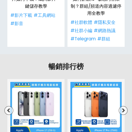
鍵儲存教學
制？群組/頻道內容過濾停
用全教學
#影片下載
#工具網站
#社群軟體
#隱私安全
#影音
#社群小編
#網路熱議
#Telegram
#群組
暢銷排行榜