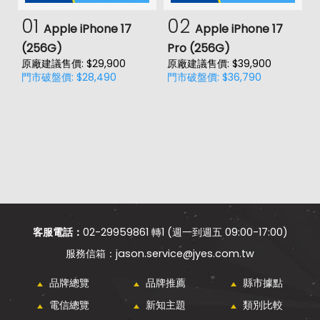
01
02
Apple iPhone 17
Apple iPhone 17
(256G)
Pro (256G)
(
原廠建議售價: $29,900
原廠建議售價: $39,900
原
門市破盤價: $28,490
門市破盤價: $36,790
門
客服電話：
02-29959861 轉1 (週一到週五 09:00-17:00)
jason.service@jyes.com.tw
品牌總覽
品牌推薦
縣市據點
電信總覽
新知主題
類別比較