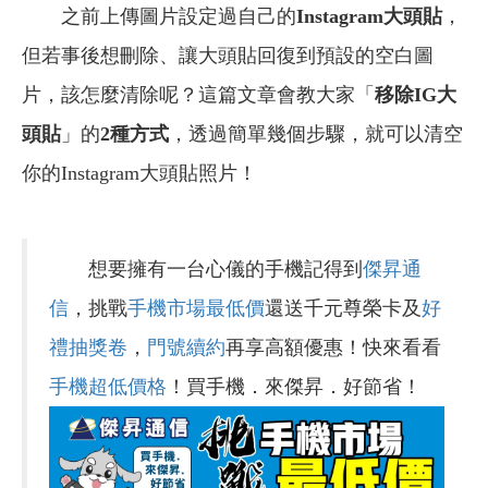
之前上傳圖片設定過自己的
Instagram大頭貼
，
但若事後想刪除、讓大頭貼回復到預設的空白圖
片，該怎麼清除呢？這篇文章會教大家「
移除IG大
頭貼
」的
2種方式
，透過簡單幾個步驟，就可以清空
你的Instagram大頭貼照片！
想要擁有一台心儀的手機記得到
傑昇通
信
，挑戰
手機市場最低價
還送千元尊榮卡及
好
禮抽獎卷
，
門號續約
再享高額優惠！快來看看
手機超低價格
！買手機．來傑昇．好節省！