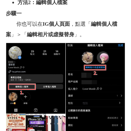
方法2：編輯個人檔案
步驟一
你也可以在
IG個人頁面
，點選「
編輯個人檔
案
」＞「
編輯相片或虛擬替身
」。