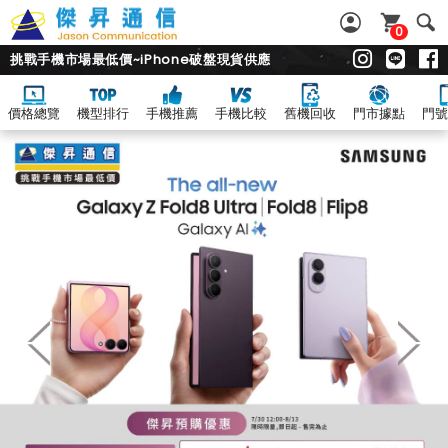
0
挑戰手機市場最低價~iPhone破盤現貨供應
價格總覽
機型排行
手機推薦
手機比較
舊機回收
門市據點
門號