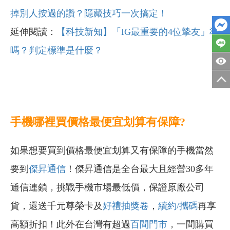
掉別人按過的讚？隱藏技巧一次搞定！
延伸閱讀：
【科技新知】「IG最重要的4位摯友」準
嗎？判定標準是什麼？
手機哪裡買價格最便宜划算有保障?
如果想要買到價格最便宜划算又有保障的手機當然
要到
傑昇通信
！傑昇通信是全台最大且經營30多年
通信連鎖，挑戰手機市場最低價，保證原廠公司
貨，還送千元尊榮卡及
好禮抽獎卷
，
續約/攜碼
再享
高額折扣！此外在台灣有超過
百間門市
，一間購買