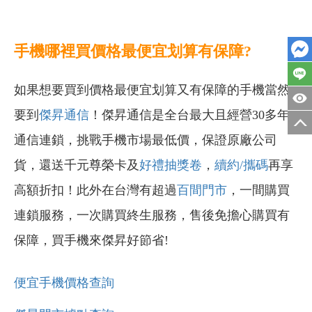
手機哪裡買價格最便宜划算有保障?
如果想要買到價格最便宜划算又有保障的手機當然
要到
傑昇通信
！傑昇通信是全台最大且經營30多年
通信連鎖，挑戰手機市場最低價，保證原廠公司
貨，還送千元尊榮卡及
好禮抽獎卷
，
續約/攜碼
再享
高額折扣！此外在台灣有超過
百間門市
，一間購買
連鎖服務，一次購買終生服務，售後免擔心購買有
保障，買手機來傑昇好節省!
便宜手機價格查詢