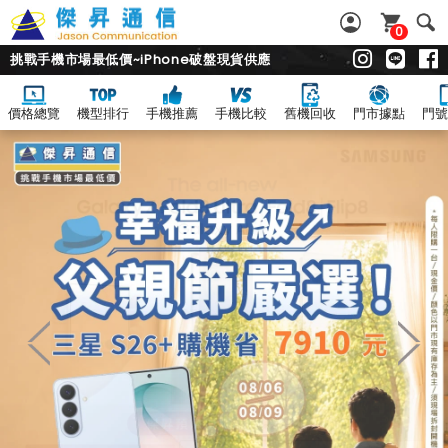
0
挑戰手機市場最低價~iPhone破盤現貨供應
價格總覽
機型排行
手機推薦
手機比較
舊機回收
門市據點
門號