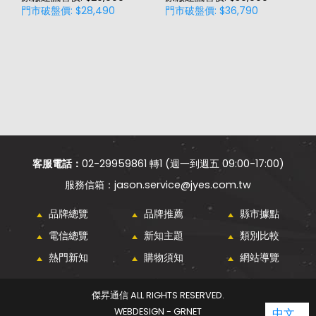
門市破盤價: $28,490
門市破盤價: $36,790
門
價
客服電話：
02-29959861 轉1 (週一到週五 09:00-17:00)
jason.service@jyes.com.tw
品牌總覽
品牌推薦
縣市據點
電信總覽
新知主題
類別比較
熱門新知
購物須知
網站導覽
傑昇通信 ALL RIGHTS RESERVED.
WEBDESIGN - GRNET
中文