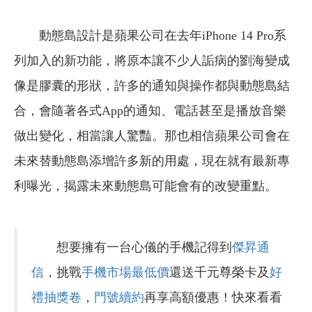
動態島設計是蘋果公司在去年iPhone 14 Pro系
列加入的新功能，將原本讓不少人詬病的劉海變成
像是膠囊的形狀，許多的通知與操作都與動態島結
合，會隨著各式App的通知、電話甚至是播放音樂
做出變化，相當讓人驚豔。那也相信蘋果公司會在
未來替動態島添增許多新的用處，現在就有最新專
利曝光，揭露未來動態島可能會有的改變重點。
想要擁有一台心儀的手機記得到
傑昇通
信
，挑戰
手機市場最低價
還送千元尊榮卡及
好
禮抽獎卷
，
門號續約
再享高額優惠！快來看看