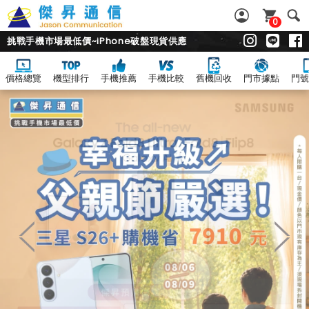
0
挑戰手機市場最低價~iPhone破盤現貨供應
價格總覽
機型排行
手機推薦
手機比較
舊機回收
門市據點
門號