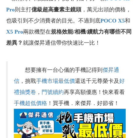
Pro
則主打
億級超高畫素主鏡頭
，萬元出頭的價格，
也吸引到不少消費者的目光。不過到底
POCO X5
和
X5 Pro
兩款機型在
規格效能/相機/續航力有哪些不同
差異？
就讓傑昇通信帶你快速比一比！
想要擁有一台心儀的手機記得到
傑昇通
信
，挑戰
手機市場最低價
還送千元尊榮卡及
好
禮抽獎卷
，
門號續約
再享高額優惠！快來看看
手機超低價格
！買手機．來傑昇．好節省！