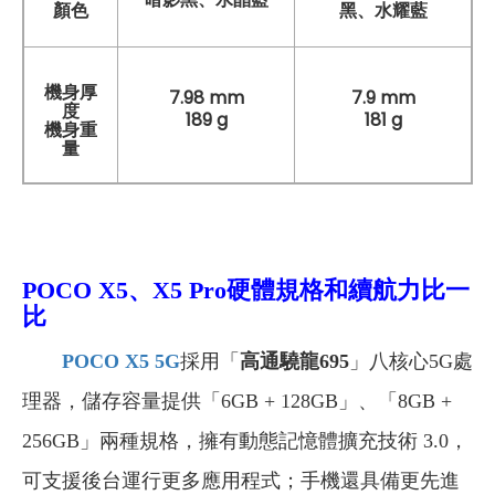
顏色
黑、水耀藍
機身厚
7.98 mm
7.9 mm
度
189 g
181 g
機身重
量
POCO X5、X5 Pro硬體規格和續航力比一
比
POCO X5 5G
採用「
高通驍龍
695
」八核心5G處
理器，儲存容量提供「6GB + 128GB」、「8GB +
256GB」兩種規格，擁有動態記憶體擴充技術 3.0，
可支援後台運行更多應用程式；手機還具備更先進