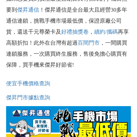
要到
傑昇通信
！傑昇通信是全台最大且經營30多年
通信連鎖，挑戰手機市場最低價，保證原廠公司
貨，還送千元尊榮卡及
好禮抽獎卷
，
續約/攜碼
再享
高額折扣！此外在台灣有超過
百間門市
，一間購買
連鎖服務，一次購買終生服務，售後免擔心購買有
保障，買手機來傑昇好節省!
便宜手機價格查詢
傑昇門市據點查詢