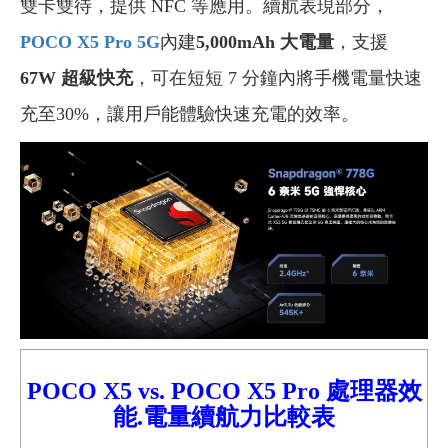
雙卡雙待，提供 NFC 等應用。續航表現部分，
POCO X5 Pro 5G
內建
5,000mAh 大電量
，支援
67W 超級快充
，可在短短 7 分鐘內將手機電量快速
充至30%
，讓用戶能體驗快速充電的效率。
POCO X5
vs.
POCO X5 Pro
處理器效
能.電量續航力比較
表