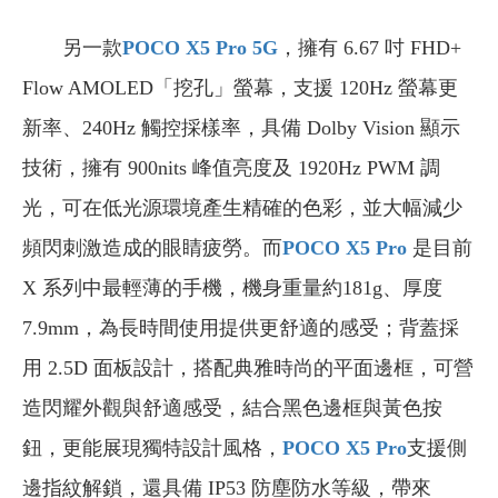
另一款
POCO X5 Pro 5G
，擁有 6.67 吋 FHD+
Flow AMOLED「挖孔」螢幕，支援 120Hz 螢幕更
新率、240Hz 觸控採樣率，具備 Dolby Vision 顯示
技術，擁有 900nits 峰值亮度及 1920Hz PWM 調
光，可在低光源環境產生精確的色彩，並大幅減少
頻閃刺激造成的眼睛疲勞。而
POCO X5 Pro
是目前
X 系列中最輕薄的手機，機身重量約181g、厚度
7.9mm，為長時間使用提供更舒適的感受；背蓋採
用 2.5D 面板設計，搭配典雅時尚的平面邊框，可營
造閃耀外觀與舒適感受，結合黑色邊框與黃色按
鈕，更能展現獨特設計風格，
POCO X5 Pro
支援側
邊指紋解鎖，還具備 IP53 防塵防水等級，帶來