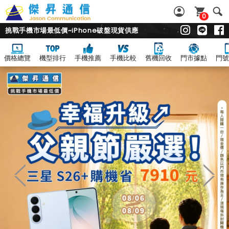
0
挑戰手機市場最低價~iPhone破盤現貨供應
價格總覽
機型排行
手機推薦
手機比較
舊機回收
門市據點
門號