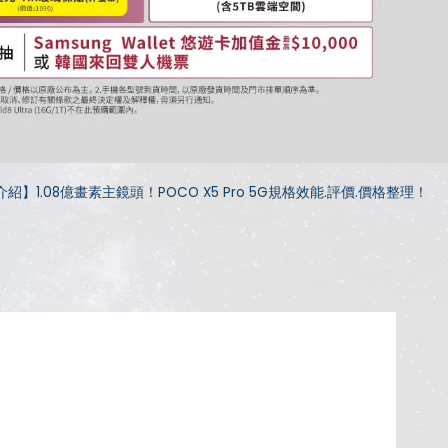
紹】1.08億畫素主鏡頭！POCO X5 Pro 5G規格效能.評價.價格整理！