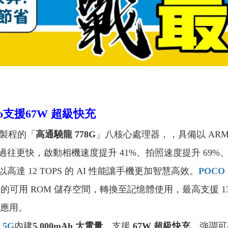
o
支援
67W
超級快充
藝製程的「
高通驍龍 778G
」八核心處理器，，具備以 ARM C
往更快，啟動相機速度提升 41%、拍照速度提升 69%、
高達 12 TOPS 的 AI 性能讓手機更加智慧高效。
POCO 
B 的可用 ROM 儲存空間，轉換至記憶體使用，最高支援 13
 等應用。
 5G
內建
5,000mAh 大電量
，支援
67W 超級快充
，強調可