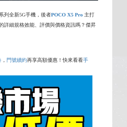
 系列全新5G手機，後者
POCO X5 Pro
主打
的詳細規格效能、評價與價格資訊嗎？傑昇
卷
，
門號續約
再享高額優惠！快來看看
手