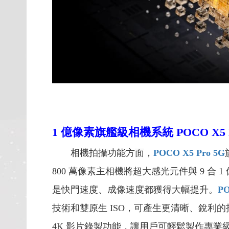
1 億像素旗艦級相機系統 POCO X5
相機拍攝功能方面，
POCO X5 Pro 5G
800 萬像素主相機將超大感光元件與 9 
是快門速度、成像速度都獲得大幅提升。
PO
技術和雙原生 ISO，可產生更清晰、銳利
4K 影片錄製功能，讓用戶可輕鬆製作專業