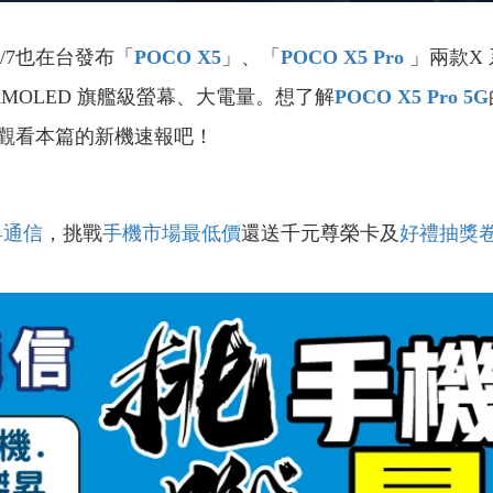
/7也在台發布「
POCO X5
」、「
POCO X5 Pro
」兩款X
AMOLED 旗艦級螢幕、大電量。想了解
POCO X5 Pro 5G
觀看本篇的新機速報吧！
昇通信
，挑戰
手機市場最低價
還送千元尊榮卡及
好禮抽獎
！