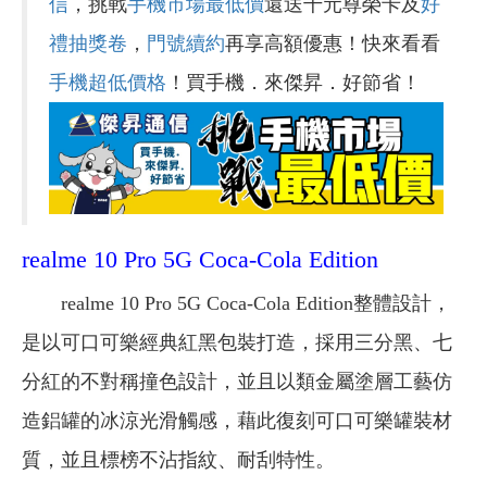
信
，挑戰
手機市場最低價
還送千元尊榮卡及
好
禮抽獎卷
，
門號續約
再享高額優惠！快來看看
手機超低價格
！買手機．來傑昇．好節省！
realme 10 Pro 5G Coca-Cola Edition
realme 10 Pro 5G Coca-Cola Edition整體設計，
是以可口可樂經典紅黑包裝打造，採用三分黑、七
分紅的不對稱撞色設計，並且以類金屬塗層工藝仿
造鋁罐的冰涼光滑觸感，藉此復刻可口可樂罐裝材
質，並且標榜不沾指紋、耐刮特性。