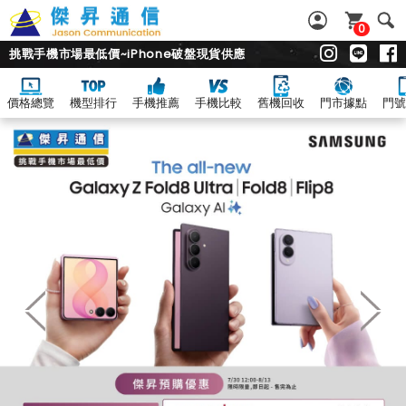
0
挑戰手機市場最低價~iPhone破盤現貨供應
價格總覽
機型排行
手機推薦
手機比較
舊機回收
門市據點
門號