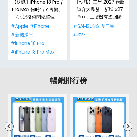
台
【快訊】iPhone 18 Pro /
【快訊】三星 2027 旗艦
Pro Max 何時出？售價、
陣容大爆發！新增 S27
7大規格傳聞總整理！
Pro，三摺機有望回歸
#Apple
#iPhone
#SAMSUNG
#三星
#新機消息
#S27
#iPhone 18 Pro
#iPhone 18 Pro Max
暢銷排行榜