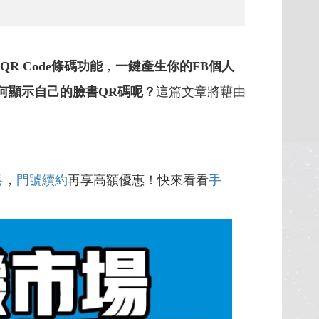
QR Code條碼功能
，
一鍵產生你的FB個人
何顯示自己的臉書QR碼呢？
這篇文章將藉由
卷
，
門號續約
再享高額優惠！快來看看
手