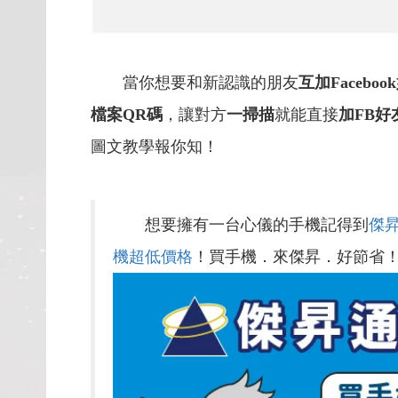
當你想要和新認識的朋友
互加Faceboo
檔案QR碼
，讓對方
一掃描
就能直接
加FB好
圖文教學報你知！
想要擁有一台心儀的手機記得到
傑
機超低價格
！買手機．來傑昇．好節省