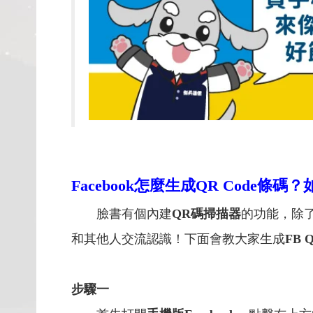
Facebook
怎麼生成
QR Code
條碼？
臉書有個內建
QR碼掃描器
的功能，除
和其他人交流認識！下面會教大家生成
FB
步驟一