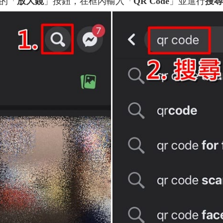
的「
放大鏡
」按鈕，在框內輸入「
QR Code
」並進行
搜尋