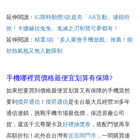
延伸閱讀：
IG限時動態3款超夯「AR互動」濾鏡特
效！卡娜赫拉兔兔、鬼滅之刃和寶可夢都有！
延伸閱讀：
精選3款「多人聚會手機遊戲」推薦！能
炒熱氣氛又無人數限制
手機哪裡買價格最便宜划算有保障?
如果想要買到價格最便宜划算又有保障的手機當然
要到
傑昇通信
！
傑昇通信
是全台最大且經營30多年
通信連鎖，挑戰手機市場最低價，保證原廠公司
貨，還送千元尊榮卡及
好禮抽獎卷
，搭配門號再享
高額折扣！此外在台灣有
近百間門市
，一間購買連