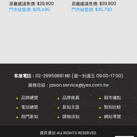
原廠建議售價: $29,900
原廠建議售價: $39,900
原
門市破盤價: $28,490
門市破盤價: $36,790
門
價
客服電話：
02-29959861 轉1 (週一到週五 09:00-17:00)
jason.service@jyes.com.tw
品牌總覽
品牌推薦
縣市據點
電信總覽
新知主題
類別比較
熱門新知
購物須知
網站導覽
傑昇通信 ALL RIGHTS RESERVED.