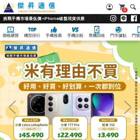
0
挑戰手機市場最低價~iPhone破盤現貨供應
價格總覽
機型排行
手機推薦
手機比較
舊機回收
門市據點
門號