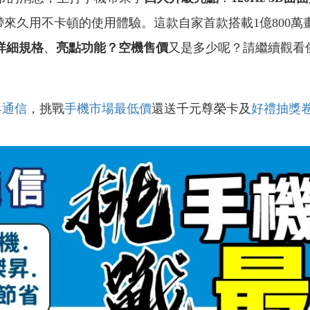
帶來久用不卡頓的使用體驗。這款自家首款搭載1億800
詳細規格
、
亮點功能？空機售價
又是多少呢？請繼續觀看
昇通信
，挑戰
手機市場最低價
還送千元尊榮卡及
好禮抽獎
！