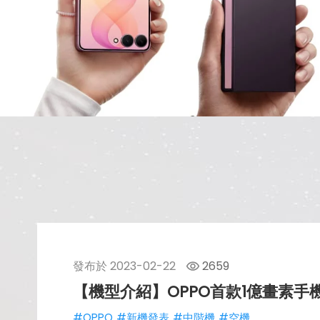
發布於
2023-02-22
2659
【機型介紹】OPPO首款1億畫素手機
#OPPO
#新機發表
#中階機
#空機