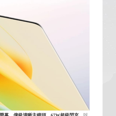
面螢幕
、
億級清晰主鏡頭
、
67W超級閃充
，以