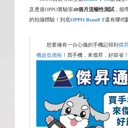
及透過OPPO實驗室
48個月流暢性測試
，能
的拍攝體驗！到底
OPPO Reno8 T
還有哪些
想要擁有一台心儀的手機記得到
傑
機超低價格
！買手機．來傑昇．好節省