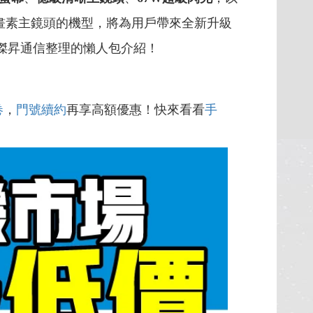
萬畫素主鏡頭的機型，將為用戶帶來全新升級
傑昇通信整理的懶人包介紹！
卷
，
門號續約
再享高額優惠！快來看看
手