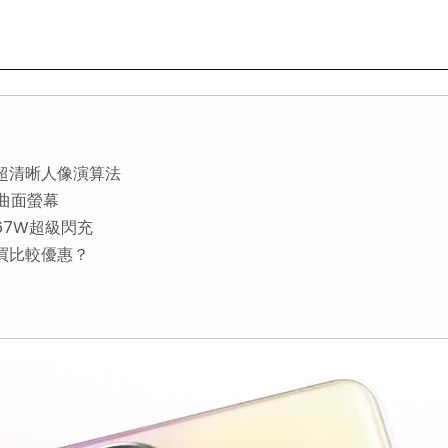
採用超清晰人像演算法
D曲面螢幕
援67W超級閃充
麼買比較優惠？