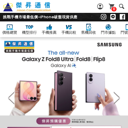
0
挑戰手機市場最低價~iPhone破盤現貨供應
價格總覽
機型排行
手機推薦
手機比較
舊機回收
門市據點
門號