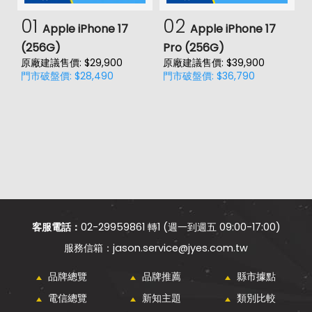
01
02
Apple iPhone 17
Apple iPhone 17
(256G)
Pro (256G)
(
原廠建議售價: $29,900
原廠建議售價: $39,900
原
門市破盤價: $28,490
門市破盤價: $36,790
門
客服電話：
02-29959861 轉1 (週一到週五 09:00-17:00)
jason.service@jyes.com.tw
品牌總覽
品牌推薦
縣市據點
電信總覽
新知主題
類別比較