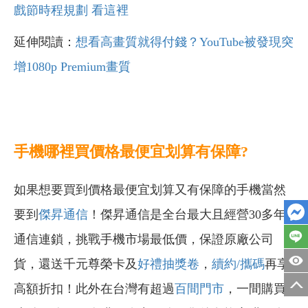
戲節時程規劃 看這裡
延伸閱讀：
想看高畫質就得付錢？YouTube被發現突
增1080p Premium畫質
手機哪裡買價格最便宜划算有保障?
如果想要買到價格最便宜划算又有保障的手機當然
要到
傑昇通信
！傑昇通信是全台最大且經營30多年
通信連鎖，挑戰手機市場最低價，保證原廠公司
貨，還送千元尊榮卡及
好禮抽獎卷
，
續約/攜碼
再享
高額折扣！此外在台灣有超過
百間門市
，一間購買