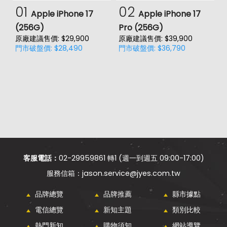
01
02
Apple iPhone 17
Apple iPhone 17
(256G)
Pro (256G)
(
原廠建議售價: $29,900
原廠建議售價: $39,900
原
門市破盤價: $28,490
門市破盤價: $36,790
門
客服電話：
02-29959861 轉1 (週一到週五 09:00-17:00)
jason.service@jyes.com.tw
品牌總覽
品牌推薦
縣市據點
電信總覽
新知主題
類別比較
熱門新知
購物須知
網站導覽