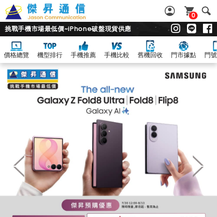
0
挑戰手機市場最低價~iPhone破盤現貨供應
價格總覽
機型排行
手機推薦
手機比較
舊機回收
門市據點
門號