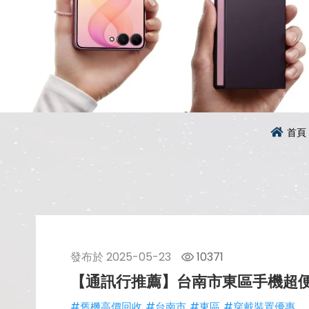
首頁
發布於
2025-05-23
10371
【通訊行推薦】台南市東區手機超
#舊機高價回收
#台南市
#東區
#穿戴裝置優惠