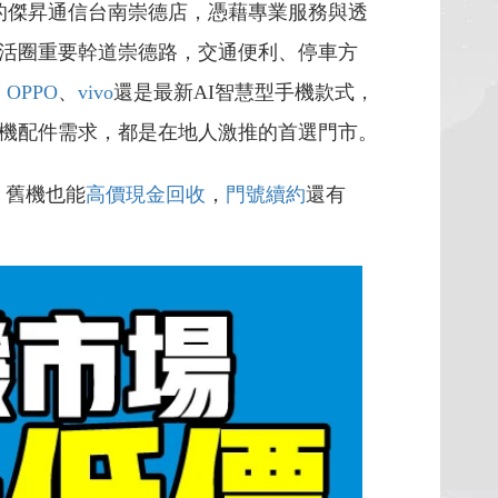
的傑昇通信台南崇德店，憑藉專業服務與透
活圈重要幹道崇德路，交通便利、停車方
、
OPPO
、
vivo
還是最新AI智慧型手機款式，
機配件需求，都是在地人激推的首選門市。
，舊機也能
高價現金回收
，
門號續約
還有