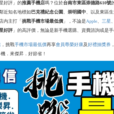
星好評」的
推薦手機店
嗎？位於
台南市東區崇德路610號
鄰近知名地標如
巴克禮紀念公園
、
崇明國中
、以及東區生
店內主打「
挑戰手機市場最低價
」，不論是
Apple
、
三星
星好評
」的高評價，無論是新手機選購、資費諮詢或是手
信
，挑戰
手機市場最低價
再享
會員尊榮好康
及
好禮抽獎券
手機．來傑昇．好節省！