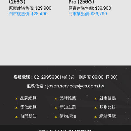
(256G)
Pro (256G)
(
原廠建議售價: $29,900
原廠建議售價: $39,900
原
門市破盤價: $28,490
門市破盤價: $36,790
門
客服電話：
02-29959861 轉1 (週一到週五 09:00-17:00)
jason.service@jyes.com.tw
品牌總覽
品牌推薦
縣市據點
電信總覽
新知主題
類別比較
熱門新知
購物須知
網站導覽