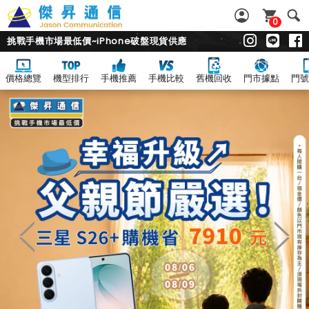
0
挑戰手機市場最低價~iPhone破盤現貨供應
價格總覽
機型排行
手機推薦
手機比較
舊機回收
門市據點
門號