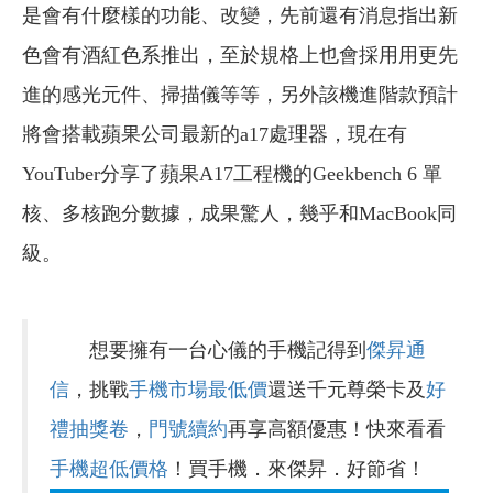
是會有什麼樣的功能、改變，先前還有消息指出新
色會有酒紅色系推出，至於規格上也會採用用更先
進的感光元件、掃描儀等等，另外該機進階款預計
將會搭載蘋果公司最新的a17處理器，現在有
YouTuber分享了蘋果A17工程機的Geekbench 6 單
核、多核跑分數據，成果驚人，幾乎和MacBook同
級。
想要擁有一台心儀的手機記得到
傑昇通
信
，挑戰
手機市場最低價
還送千元尊榮卡及
好
禮抽獎卷
，
門號續約
再享高額優惠！快來看看
手機超低價格
！買手機．來傑昇．好節省！