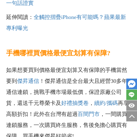
一句話證實
延伸閱讀：
全觸控摺疊iPhone有可能嗎？蘋果最新
專利曝光
手機哪裡買價格最便宜划算有保障?
如果想要買到價格最便宜划算又有保障的手機當然
要到
傑昇通信
！傑昇通信是全台最大且經營30多年
通信連鎖，挑戰手機市場最低價，保證原廠公司
貨，還送千元尊榮卡及
好禮抽獎卷
，
續約/攜碼
再享
高額折扣！此外在台灣有超過
百間門市
，一間購買
連鎖服務，一次購買終生服務，售後免擔心購買有
保障，買手機來傑昇好節省!