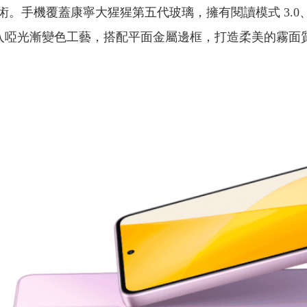
景聲技術。手機覆蓋康寧大猩猩第五代玻璃，擁有閱讀模式 3.
背蓋導入啞光漸變色工藝，搭配平面金屬邊框，打造柔美的霧