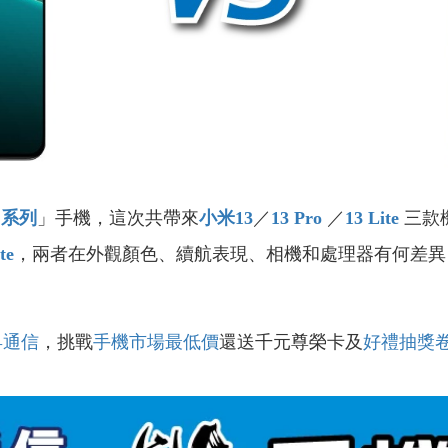
3
系列
」手機，這次共帶來
小米13
／
13 Pro
／
13 Lite
三款
te
，兩者在外觀顏色、續航表現、相機和處理器有何差異
昇通信
，挑戰
手機市場最低價
還送千元尊榮卡及
好禮抽獎
！