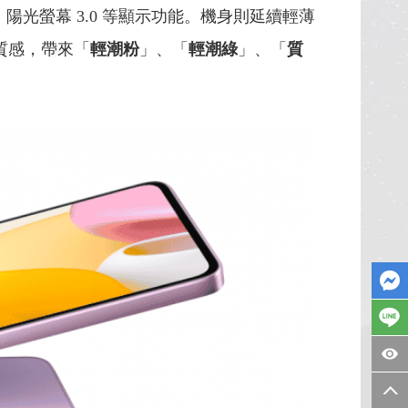
0、陽光螢幕 3.0 等顯示功能。機身則延續輕薄
面質感，帶來「
輕潮粉
」、「
輕潮綠
」、「
質