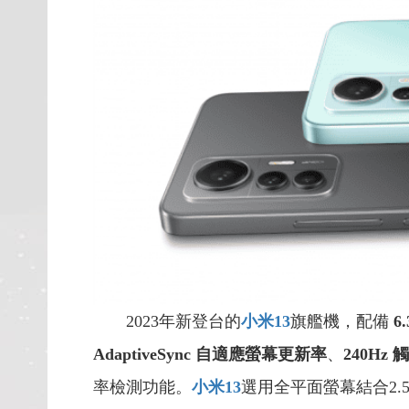
2023年新登台的
小米13
旗艦機，配備
6
AdaptiveSync 自適應螢幕更新率
、
240Hz
率檢測功能。
小米13
選用全平面螢幕結合2.5