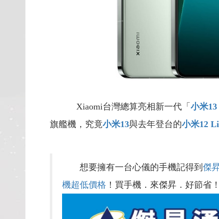
Xiaomi台灣總算亮相新一代「
小米1
旗艦機，究竟
小米13
與去年登台的
小米12 Li
想要擁有一台心儀的手機記得到
傑
機超低價格
！買手機．來傑昇．好節省