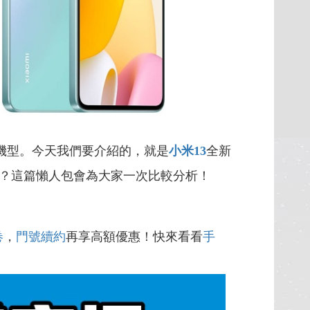
機型。今天我們要介紹的，就是
小米13
全新
？這篇懶人包會為大家一次比較分析！
卷
，
門號續約
再享高額優惠！快來看看
手