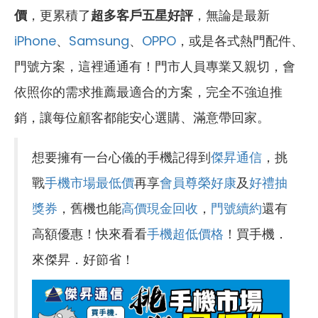
價
，更累積了
超多客戶五星好評
，無論是最新
iPhone
、
Samsung
、
OPPO
，或是各式熱門配件、
門號方案，這裡通通有！門市人員專業又親切，會
依照你的需求推薦最適合的方案，完全不強迫推
銷，讓每位顧客都能安心選購、滿意帶回家。
想要擁有一台心儀的手機記得到
傑昇通信
，挑
戰
手機市場最低價
再享
會員尊榮好康
及
好禮抽
獎券
，舊機也能
高價現金回收
，
門號續約
還有
高額優惠！快來看看
手機超低價格
！買手機．
來傑昇．好節省！