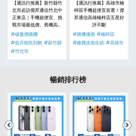
羅
【通訊行推薦】新竹縣竹
【通訊行推薦】高雄市楠
傑
北市必訪傑昇通信竹北中
梓區手機超便宜首選！傑
戰
正東店｜手機超便宜、挑
昇通信高雄楠梓店五星好
生
戰市場最低價、舊機高價
評不斷
現金回收
#破盤價購機
#購機優惠
#楠梓區
#低月租吃到飽
#新竹縣
#繳費送衛生紙
#高雄市
#竹北市
暢銷排行榜