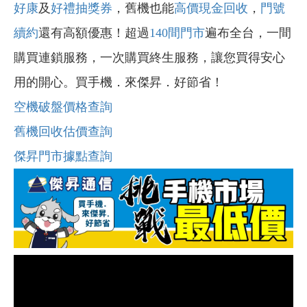
好康
及
好禮抽獎券
，舊機也能
高價現金回收
，
門號
續約
還有高額優惠！超過
140間門市
遍布全台，一間
購買連鎖服務，一次購買終生服務，讓您買得安心
用的開心。買手機．來傑昇．好節省！
空機破盤價格查詢
舊機回收估價查詢
傑昇門市據點查詢