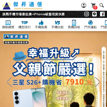
0
挑戰手機市場最低價~iPhone破盤現貨供應
價格總覽
機型排行
手機推薦
手機比較
舊機回收
門市據點
門號