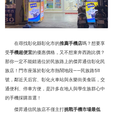
在尋找彰化縣彰化市的
推薦手機店
嗎？想要享
受
手機超便宜
的優惠價格，又不想東奔西跑比價？
那你一定不能錯過位於民族路上的傑昇通信彰化民
族店！門市座落於彰化市熱鬧地段——民族路511
號，鄰近天后宮、彰化火車站與永樂街美食區，交
通便利、停車方便，是許多在地人與學生族群心中
的手機採購首選！
傑昇通信民族店不僅主打
挑戰手機市場最低