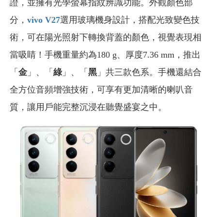
證，並擁有光學螢幕指紋辨識功能。外觀顏色部
分，
vivo V27
選用玻璃機身設計，搭配光致變色技
術，可在陽光照射下轉換背蓋的顏色，視覺表現相
當吸睛！手機重量約為180 g、厚度7.36 mm，推出
「
金
」、「
綠
」、「
黑
」共三款色系。手機還結合
全方位音頻增強技術，可享有更加清晰的喇叭音
質，讓用戶能完整沉浸在聽覺盛宴之中。