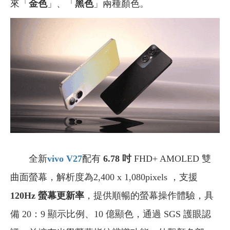
來「
金色
」、「
黑色
」兩種顏色。
全新
vivo V27
配有
6.78 吋
FHD+ AMOLED 雙
曲面螢幕，解析度為2,400 x 1,080pixels ，支援
120Hz 螢幕更新率
，提供順暢的螢幕操作體驗，具
備 20：9 顯示比例、10 億顯色，通過 SGS 護眼認