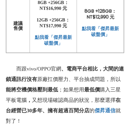
8GB +256GB：
NT$16,990 元
8GB +128GB：
NT$12,990 元
12GB +256GB：
建議
NT$17,990 元
點我看「傑昇最新
售價
破盤價」
點我看「傑昇最新
破盤價」
而跟vivo/OPPO官網
、
電商平台相比，大間的連
鎖通訊行沒有
原廠扛價壓力、平台抽成問題，所以
能將空機價格壓到最低
；如果想用
最低價
購入三星
平板電腦
，
又想現場確認商品的狀況，那麼選擇
在
台經營已30多年
、
擁有超過百間分店
的
傑昇通信
就
對了！