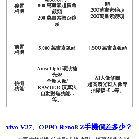
頭
800 萬畫素超廣角
後置
200萬畫素鏡頭
相機
鏡頭
200萬畫素鏡頭
200 萬畫素微距鏡
頭
前置
1,600 萬畫素鏡頭
5,000 萬畫素鏡頭
相機
Aura Light 環狀補
光燈
AI人像修圖
全新人像/
拍攝
超高清光斑人像等
RAWHDR 演算法
功能
拍攝模式...等。
自動對焦功能...
等。
vivo V27、OPPO Reno8 Z手機
價差多少？