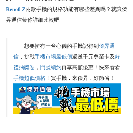
Reno8 Z
兩款手機的規格功能有哪些差異嗎？就讓傑
昇通信帶你詳細比較吧！
想要擁有一台心儀的手機記得到
傑昇通
信
，挑戰
手機市場最低價
還送千元尊榮卡及
好
禮抽獎卷
，
門號續約
再享高額優惠！快來看看
手機超低價格
！買手機．來傑昇．好節省！