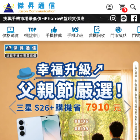
0
挑戰手機市場最低價~iPhone破盤現貨供應
價格總覽
機型排行
手機推薦
手機比較
舊機回收
門市據點
門號