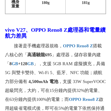
機身
180g
181g
重量
vivo V27、OPPO Reno8 Z
處理器和電量續
航力差異
接著是手機處理器規格，
OPPO Reno8 Z
搭載
八核心的「
高通驍龍695
」處理器，儲存容量內建
「
8
GB
+128
GB
」，支援 5GB RAM 虛擬擴充，具備
5G 與雙卡雙待、Wi-Fi 5、藍牙、NFC 功能；續航
力部分備有
4,500mAh
電池
，支援 33W SuperVOOC
超級閃充，大約，可在15分鐘內提供32%的電量、
在63分鐘內提供100%的電量；而
OPPO Reno8 Z
啟
用超級省電模式後，即可在5%的電量下依然保持通