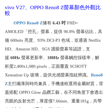
vivo V27、OPPO Reno8 Z螢幕顏色外觀比
較
OPPO Reno8 Z
擁有
6.43
吋
FHD+
AMOLED「挖孔」螢幕，提供 90.8% 螢幕佔比，具
備 600nits 亮度、93% DCI-P3 色域，並通過 Netflix
HD、Amazon HD、SGS 護眼螢幕等認證，支
援
60Hz
螢幕更新率、
180Hz
螢幕觸控採樣率，解
析度2,400x1,080 pixels，正面覆蓋 SCHOTT
Xensation Up 玻璃，提供光感螢幕指紋辨識。
Reno8
Z
主打纖薄與時尚兼具，手機邊框選用金屬材質，背
蓋搭配 OPPO Glow 晶鑽工藝，在不同角度下會透出
亮眼的反射光芒，厚度僅7.66mm、重量181g，共帶