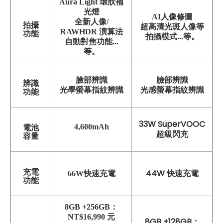
Aura Light 環狀補
光燈
AI人像修圖
全新人像/
拍攝
超高清光斑人像等
RAWHDR 演算法
功能
拍攝模式...等。
自動對焦功能...
等。
臉部辨識
臉部辨識
辨識
光感螢幕指紋辨識
光學螢幕指紋辨識
功能
33W SuperVOOC
4,600mAh
電池
超級閃充
容量
充電
44W
66W快速充電
快速充電
功能
8GB +256GB：
NT$16,990 元
8GB +128GB：