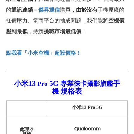
的
通訊連鎖－
傑昇通信
購買
，由於沒有
手機原廠的
扛價壓力、電商平台的抽成問題，我們能將
空機價
壓到最低
，持續
挑戰市場最低價
！
點我看「小米空機」超殺價格！
小米13
5G
手
Pro
專業徠卡攝影旗艦
規格表
機
小米13
Pro
5G
Qualcomm
處理器