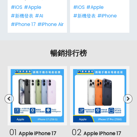
人包！
#iOS
#Apple
#iOS
#Apple
#新機發表
#AI
#新機發表
#iPhone
#iPhone 17
#iPhone Air
暢銷排行榜
01
02
Apple iPhone 17
Apple iPhone 17