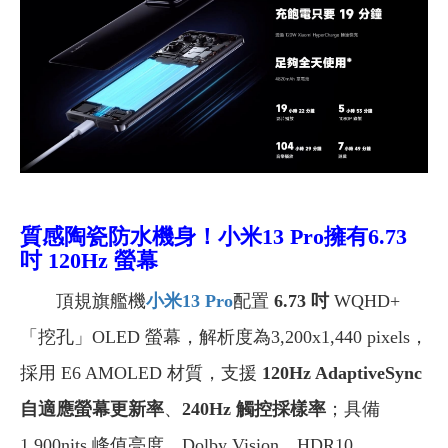
質感陶瓷防水機身！
小米13 Pro擁有
6.73
吋 120Hz 螢幕
頂規旗艦機
小米13 Pro
配置
6.73 吋
WQHD+
「挖孔」OLED 螢幕，解析度為3,200x1,440 pixels，
採用 E6 AMOLED 材質，支援
120Hz AdaptiveSync
自適應螢幕更新率
、
240Hz 觸控採樣率
；具備
1,900nits 峰值亮度、Dolby Vision、HDR10、