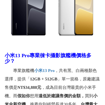
小米13 Pro專業徠卡攝影旗艦機價格多
少？
專業旗艦機
小米13 Pro
，共有黑、白兩種顏色
選擇，提供「
12GB + 512GB
」單一規格，原廠建議
售價是
NT$34,888元
，成為目前台灣最貴的小米手
機。而
假如你
想用
遠低於建議售價的金額，
買到
小
米全新空機
，推薦你到經營長達30多年、
台灣最大