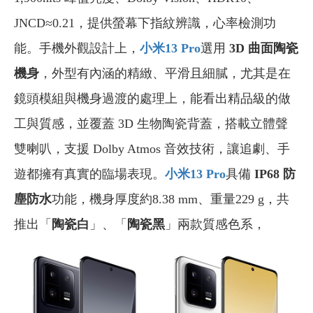
JNCD≈0.21，提供螢幕下指紋辨識，心率檢測功
能。手機外觀設計上，
小米13 Pro
選用
3D 曲面陶瓷
機身
，外型有內涵的精緻、平滑且細膩，尤其是在
鏡頭模組與機身過渡的處理上，能看出精品級的做
工與質感，並覆蓋 3D 生物陶瓷背蓋，搭載立體聲
雙喇叭，支援 Dolby Atmos 音效技術，讓追劇、手
遊都擁有真實的臨場表現。
小米13 Pro
具備
IP68 防
塵防水
功能，機身厚度約8.38 mm、重量229 g，共
推出「
陶瓷白
」、「
陶瓷黑
」兩款質感色系，