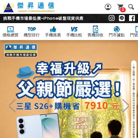
0
挑戰手機市場最低價~iPhone破盤現貨供應
價格總覽
機型排行
手機推薦
手機比較
舊機回收
門市據點
門號