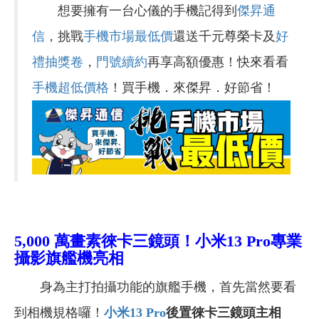
想要擁有一台心儀的手機記得到
傑昇通
信
，挑戰
手機市場最低價
還送千元尊榮卡及
好
禮抽獎卷
，
門號續約
再享高額優惠！快來看看
手機超低價格
！買手機．來傑昇．好節省！
5,000
萬畫素徠卡三鏡頭！
小米13 Pro專業
攝影旗艦機亮相
身為主打拍攝功能的旗艦手機，首先當然要看
到相機規格囉！
小米13 Pro
後置徠卡三鏡頭主相