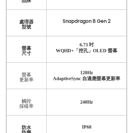
品牌
Snapdragon 8 Gen 2
處理器
型號
6.73 吋
螢幕
WQHD+「挖孔」OLED 螢幕
尺寸
120Hz
螢幕
AdaptiveSync 自適應螢幕更新率
更新率
觸控
240Hz
採樣率
IP68
防水
防塵