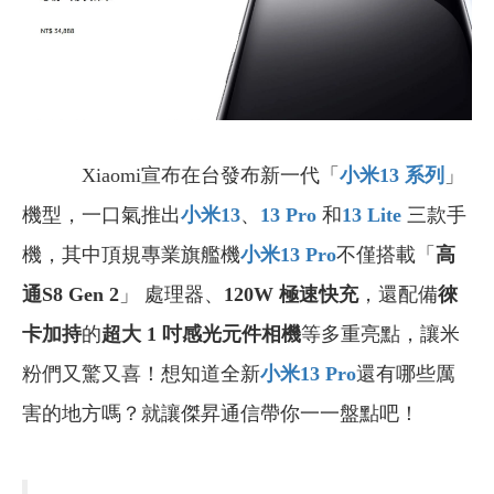
Xiaomi宣布在台發布新一代「
小米13
系列
」
機型，一口氣推出
小米13
、
13 Pro
和
13 Lite
三款手
機，其中頂規專業旗艦機
小米13 Pro
不僅搭載「
高
通S8 Gen 2
」 處理器、
120W 極速快充
，還配備
徠
卡加持
的
超大 1 吋感光元件相機
等多重亮點，讓米
粉們又驚又喜！想知道全新
小米13 Pro
還有哪些厲
害的地方嗎？就讓傑昇通信帶你一一盤點吧！