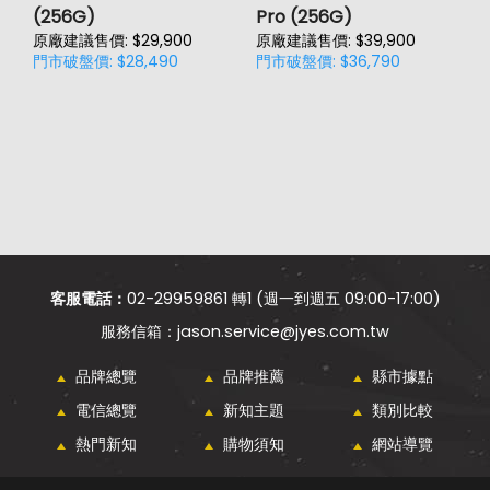
(256G)
Pro (256G)
(
原廠建議售價: $29,900
原廠建議售價: $39,900
原
門市破盤價: $28,490
門市破盤價: $36,790
門
客服電話：
02-29959861 轉1 (週一到週五 09:00-17:00)
jason.service@jyes.com.tw
品牌總覽
品牌推薦
縣市據點
電信總覽
新知主題
類別比較
熱門新知
購物須知
網站導覽