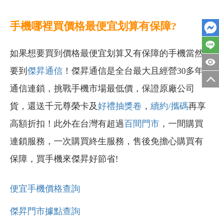
手機哪裡買價格最便宜划算有保障?
如果想要買到價格最便宜划算又有保障的手機當然
要到
傑昇通信
！傑昇通信是全台最大且經營30多年
通信連鎖，挑戰手機市場最低價，保證原廠公司
貨，還送千元尊榮卡及
好禮抽獎卷
，
續約/攜碼
再享
高額折扣！此外在台灣有超過
百間門市
，一間購買
連鎖服務，一次購買終生服務，售後免擔心購買有
保障，買手機來傑昇好節省!
便宜手機價格查詢
傑昇門市據點查詢