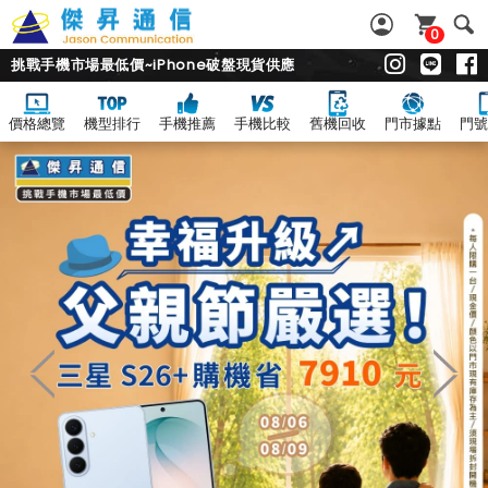
0
挑戰手機市場最低價~iPhone破盤現貨供應
價格總覽
機型排行
手機推薦
手機比較
舊機回收
門市據點
門號