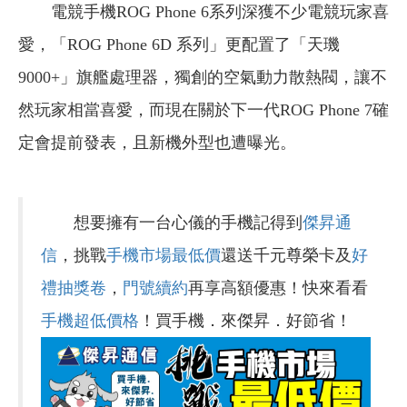
電競手機ROG Phone 6系列深獲不少電競玩家喜
愛，「ROG Phone 6D 系列」更配置了「天璣
9000+」旗艦處理器，獨創的空氣動力散熱閥，讓不
然玩家相當喜愛，而現在關於下一代ROG Phone 7確
定會提前發表，且新機外型也遭曝光。
想要擁有一台心儀的手機記得到
傑昇通
信
，挑戰
手機市場最低價
還送千元尊榮卡及
好
禮抽獎卷
，
門號續約
再享高額優惠！快來看看
手機超低價格
！買手機．來傑昇．好節省！