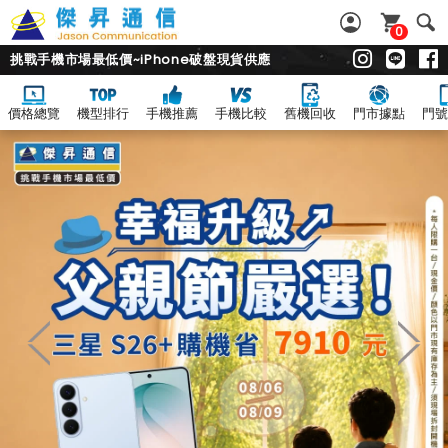
0
挑戰手機市場最低價~iPhone破盤現貨供應
價格總覽
機型排行
手機推薦
手機比較
舊機回收
門市據點
門號