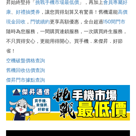
昇始終堅持「
挑戰手機市場最低價
」，再加上
會員專屬好
康
、
好禮抽獎券
，讓您買得划算又有驚喜！舊機還能
高價
現金回收
，
門號續約
更享高額優惠，全台超過
150間門市
隨時為您服務，一間購買連鎖服務，一次購買終生服務，
不只買得安心，更能用得開心。買手機．來傑昇．好節
省！
空機破盤價格查詢
舊機回收估價查詢
傑昇門市據點查詢