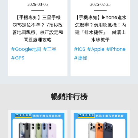
2026-08-05
2026-02-23
白
【手機專知】三星手機
【手機專知】iPhone進水
關
GPS定位不準？ 7招秒改
怎麼辦？勿用吹風機！內
整
善地圖飄移、校正設定和
建「排水捷徑」一鍵震出
問題處理攻略
水珠教學
#Google地圖
#三星
#iOS
#Apple
#iPhone
#GPS
#捷徑
暢銷排行榜