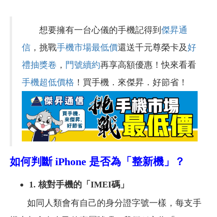
想要擁有一台心儀的手機記得到
傑昇通
信
，挑戰
手機市場最低價
還送千元尊榮卡及
好
禮抽獎卷
，
門號續約
再享高額優惠！快來看看
手機超低價格
！買手機．來傑昇．好節省！
如何判斷 iPhone 是否為「整新機」？
1. 核對手機的「IMEI碼」
如同人類會有自己的身分證字號一樣，每支手