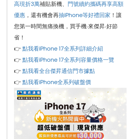
高現折3萬
補貼新機、
門號續約攜碼再享高額
優惠
，還有機會再
抽iPhone等好禮回家
！讓
您第一時間無痛換機，買手機‧來傑昇‧好節
省！
👉
點我看iPhone 17全系列詳細介紹
👉
點我看iPhone 17全系列容量價格一覽
👉
點我看全台傑昇通信門市據點
👉
點我看iPhone全系列破盤價