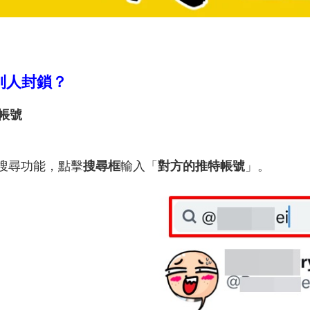
被別人封鎖？
帳號
搜尋功能，點擊
搜尋框
輸入「
對方的推特帳號
」。