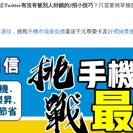
道
Twitter
有沒有被別人封鎖的2招小技巧
？只需要簡單幾
昇通信
，挑戰
手機市場最低價
還送千元尊榮卡及
好禮抽獎
！