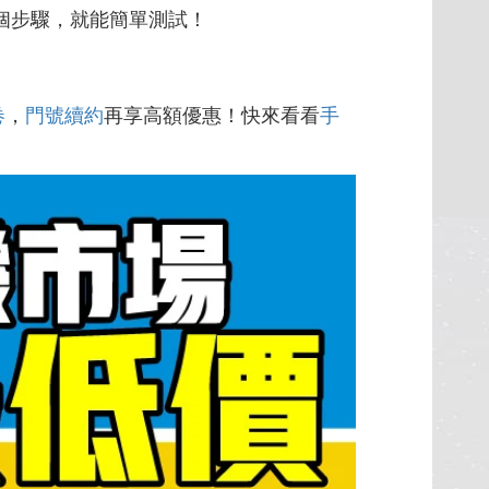
個步驟，就能簡單測試！
卷
，
門號續約
再享高額優惠！快來看看
手