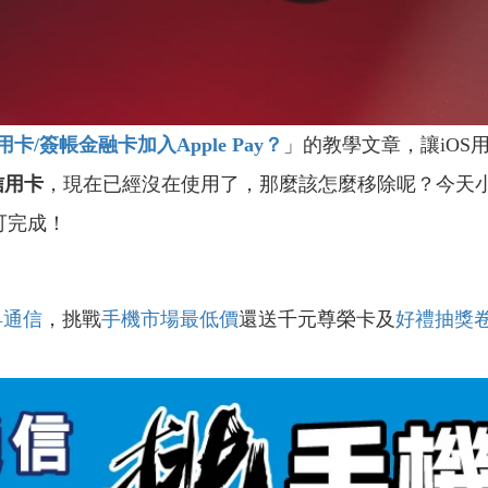
用卡/
簽帳金融卡加入Apple Pay
？
」的教學文章，讓iO
的信用卡
，現在已經沒在使用了，那麼該怎麼移除呢？今天
可完成！
昇通信
，挑戰
手機市場最低價
還送千元尊榮卡及
好禮抽獎
！