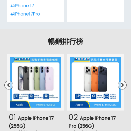
#iPhone 17
#iPhone17Pro
暢銷排行榜
01
02
Apple iPhone 17
Apple iPhone 17
(256G)
Pro (256G)
(