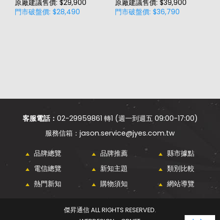
原廠建議售價: $29,900
原廠建議售價: $39,900
原
門市破盤價: $28,490
門市破盤價: $36,790
門
客服電話：
02-29959861 轉1 (週一到週五 09:00-17:00)
jason.service@jyes.com.tw
品牌總覽
品牌推薦
縣市據點
電信總覽
新知主題
類別比較
熱門新知
購物須知
網站導覽
傑昇通信 ALL RIGHTS RESERVED.