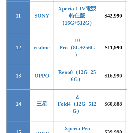
Xperia 1 IV
電競
11
SONY
特仕版
$42
,
990
$
（16G+512G
）
10
12
realme
Pro
（8G+256G
$11,990
$
）
Reno8
（12G+25
13
OPPO
$16,990
$
6G
）
Z
14
三星
Fold4
（12G+512
$60,888
$
G
）
Xperia Pro
15
$39,990
$