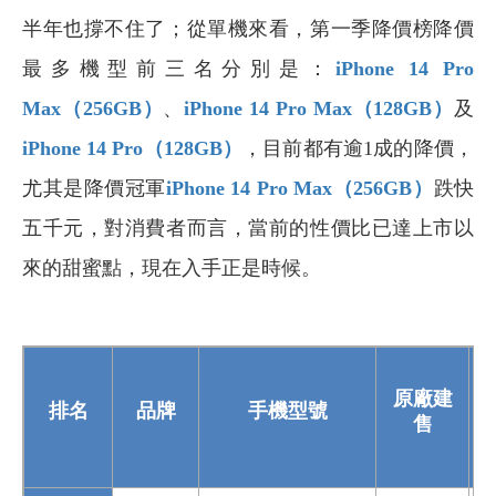
半年也撐不住了；從單機來看，第一季降價榜降價
最多機型前三名分別是：
iPhone 14 Pro
Max
（256GB
）
、
iPhone 14 Pro Max
（128GB
）
及
iPhone 14 Pro
（128GB
）
，目前都有逾1成的降價，
尤其是降價冠軍
iPhone 14 Pro Max
（256GB
）
跌快
五千元，對消費者而言，當前的性價比已達上市以
來的甜蜜點，現在入手正是時候。
原廠建
排名
品牌
手機型號
1
售