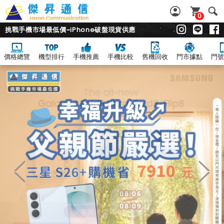
0
挑戰手機市場最低價~iPhone破盤現貨供應
價格總覽
機型排行
手機推薦
手機比較
舊機回收
門市據點
門號