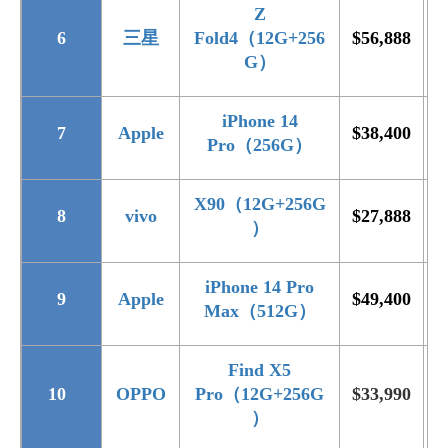
Z
6
三星
Fold4
（12G+256
$56
,888
$
G
）
iPhone 14
7
Apple
$38,400
$
Pro
（256G
）
X90
（12G+256G
8
vivo
$27,888
$
）
iPhone 14 Pro
9
Apple
$49,400
$
Max
（512G
）
Find X5
10
OPPO
Pro
（12G+256G
$33,990
$
）