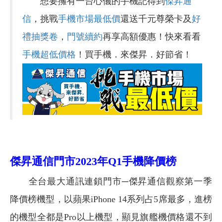
想要擁有一台心儀的手機記得到
傑昇通
信
，挑戰
手機市場最低價
還送千元尊榮卡及
好
禮抽獎卷
，
門號續約
再享高額優惠！快來看看
手機超低價格
！買手機．來傑昇．好節省！
傑昇通信門市2023年Q1手機降價榜
全台最大通訊連鎖門市─傑昇通信觀察第一季
降價榜機型，以蘋果iPhone 14系列占5席最多，進榜
的機型全都是Pro以上機型，顯見旗艦機價格還不到