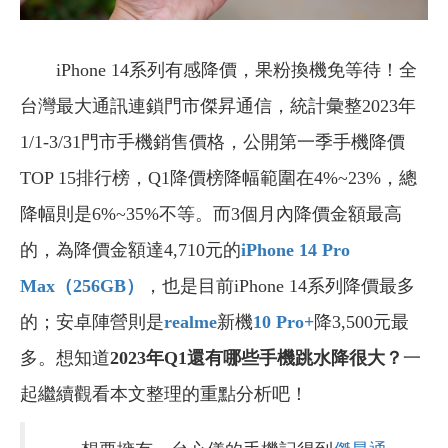
iPhone 14系列有感降價，果粉換機免等待！全
台灣最大通訊連鎖門市傑昇通信，統計彙整2023年
1/1-3/31門市手機銷售價格，公開第一季手機降價
TOP 15排行榜，Q1降價榜降幅範圍在4%~23%，總
降幅則是6%~35%不等。而3個月內降價金額最高
的，為降價金額達4,710元的
iPhone 14 Pro
Max
（256GB
）
，也是目前iPhone 14系列降價最多
的；安卓陣營則是
realme
新機
10 Pro+
降3,500元最
多。想知道
2023年Q1還有哪些手機跳水降很大？
一
起繼續觀看本文整理的重點分析吧！