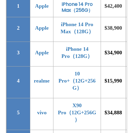
iPhone 14 Pro
1
Apple
$42,400
$
Max
（256G
）
iPhone 14 Pro
2
Apple
$38,900
$
Max
（128G
）
iPhone 14
3
Apple
$34,900
$
Pro
（128G
）
10
4
realme
Pro+
（12G+256
$15,990
$
G
）
X90
5
vivo
Pro
（12G+256G
$34,888
$
）