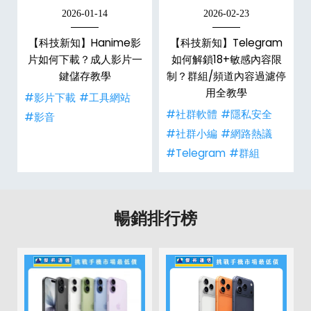
2026-01-14
2026-02-23
【科技新知】Hanime影
【科技新知】Telegram
戶
片如何下載？成人影片一
如何解鎖18+敏感內容限
鍵儲存教學
制？群組/頻道內容過濾停
用全教學
#影片下載
#工具網站
#社群軟體
#隱私安全
#影音
#社群小編
#網路熱議
#Telegram
#群組
暢銷排行榜