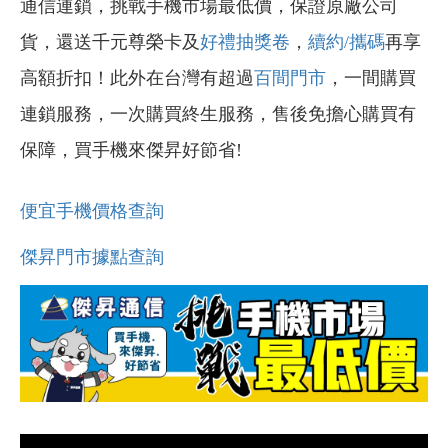
通信連鎖，挑戰手機市場最低價，保證原廠公司
貨，還送千元尊榮卡及
好禮抽獎卷
，
續約/攜碼
再享
高額折扣！此外在台灣有超過
百間門市
，一間購買
連鎖服務，一次購買終生服務，售後免擔心購買有
保障，買手機來傑昇好節省!
便宜手機價格查詢
傑昇門市據點查詢