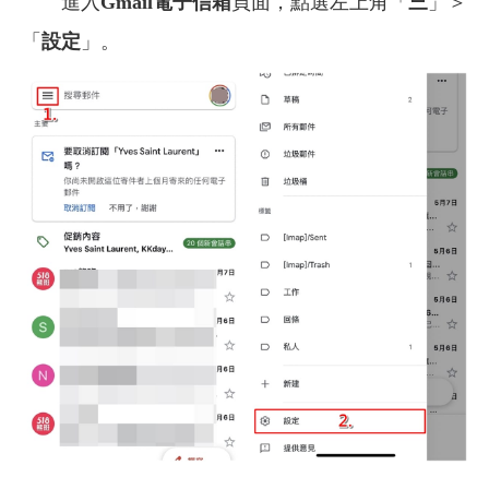
進入
Gmail電子信箱
頁面，點選左上角「
三
」＞
「
設定
」。