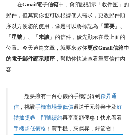
在
Gmail電子信箱
中，會預設顯示「收件匣」的
郵件，但其實你也可以根據個人需求，更改郵件順
序以方便您的使用，像是可以將標記為「
重要
」、
「
星號
」、「
未讀
」的信件，優先顯示在最上面的
位置。今天這篇文章，就要來教你
更改Gmail信箱中
的電子郵件顯示順序
，幫助你快速查看重要信件內
容。
想要擁有一台心儀的手機記得到
傑昇通
信
，挑戰
手機市場最低價
還送千元尊榮卡及
好
禮抽獎卷
，
門號續約
再享高額優惠！快來看看
手機超低價格
！買手機．來傑昇．好節省！