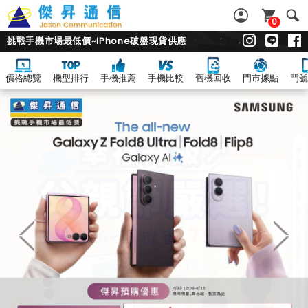
0
挑戰手機市場最低價~iPhone破盤現貨供應
價格總覽
機型排行
手機推薦
手機比較
舊機回收
門市據點
門號