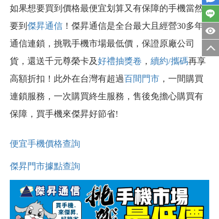
如果想要買到價格最便宜划算又有保障的手機當然
要到
傑昇通信
！傑昇通信是全台最大且經營30多年
通信連鎖，挑戰手機市場最低價，保證原廠公司
貨，還送千元尊榮卡及
好禮抽獎卷
，
續約/攜碼
再享
高額折扣！此外在台灣有超過
百間門市
，一間購買
連鎖服務，一次購買終生服務，售後免擔心購買有
保障，買手機來傑昇好節省!
便宜手機價格查詢
傑昇門市據點查詢