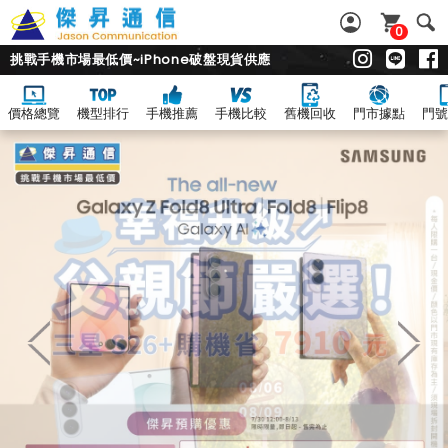
0
挑戰手機市場最低價~iPhone破盤現貨供應
價格總覽
機型排行
手機推薦
手機比較
舊機回收
門市據點
門號