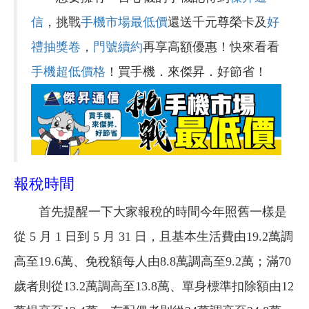
信
，挑戰
手機市場最低價
還送千元尊榮卡及
好
禮抽獎卷
，
門號續約
再享高額優惠！快來看看
手機超低價格
！買手機．來傑昇．好節省！
報稅時間
首先提醒一下大家報稅的時間今年照舊一樣是
從 5 月 1 日到 5 月 31 日，且基本生活費由19.2萬調
高至19.6萬、免稅額每人由8.8萬調高至9.2萬；滿70
歲者則從13.2萬調高至13.8萬、單身標準扣除額由12