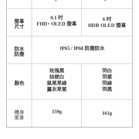
6.1 吋
6 吋
螢幕
FHD+ OLED 螢幕
HDR OLED 螢幕
尺寸
IP65 / IP68 防塵防水
防水
防塵
玫瑰黑
羽白
桔梗白
羽紫
顏色
鼠尾草綠
羽綠
薰衣草紫
羽黑
159g
機身
161g
重量