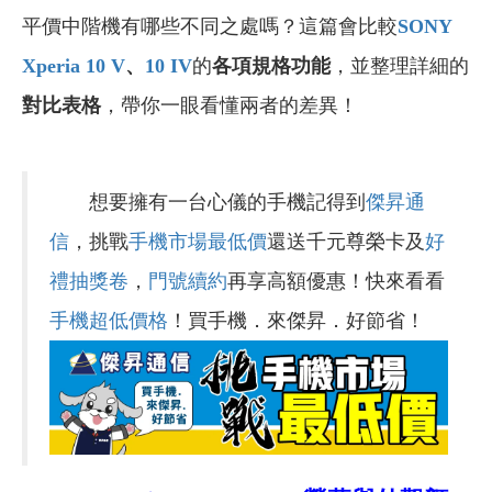
平價中階機有哪些不同之處嗎？這篇會比較
SONY
Xperia 10 V
、
10 IV
的
各項規格功能
，並整理詳細的
對比表格
，帶你一眼看懂兩者的差異！
想要擁有一台心儀的手機記得到
傑昇通
信
，挑戰
手機市場最低價
還送千元尊榮卡及
好
禮抽獎卷
，
門號續約
再享高額優惠！快來看看
手機超低價格
！買手機．來傑昇．好節省！