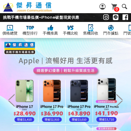
0
挑戰手機市場最低價~iPhone破盤現貨供應
價格總覽
機型排行
手機推薦
手機比較
舊機回收
門市據點
門號