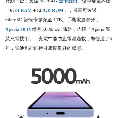
行動平台，支援
5G
+ 4G
雙卡雙待
，儲存容量内建
「
6
GB
RAM
＋128
GB
ROM
」，最高可透過
microSD 記憶卡擴充至 1TB。手機電量部分，
Xperia 10 IV
備有5,000mAh 電池，內建「Xperia 智
慧充電技術」，充電中能防止電池過載，即使過了3
年，電池也能維持健康度良好的狀態。