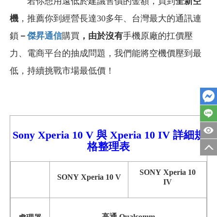
若你想用遠低於建議售價的金額，買到
全新空
機
，推薦你到經營長達30多年、台灣最大的通訊連
鎖
－
傑昇通信
購買
，由於沒有
手機原廠的扛價壓
力、電商平台的抽成問題，我們能將空機價壓到最
低，持續挑戰市場最低價！
Sony Xperia
10
V
與
Xperia 10 I
V 詳細
規
格整理表
SONY Xperia 10
SONY Xperia 10 V
IV
高通 Qualcomm