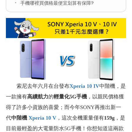
手機哪裡買價格最便宜划算有保障?
索尼去年六月在台發布
Xperia 10 IV
中階機，是
一款擁有
高續航力
的
輕量化5G手機
，以親民價格獲
得了許多小資族的喜愛；而今年SONY再推出新一
代
中階機
Xperia 10 V
，這次全機重量僅有
159g
，是
目前最輕盈的大電量防水5G手機！你想知道這兩款