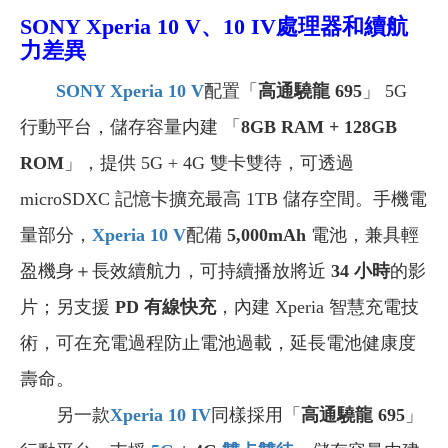
SONY
Xperia 10 V、10 IV
處理器和續航
力差異
SONY Xperia 10 V
配置「
高通驍龍 695
」 5G
行動平台，儲存容量内建 「
8GB RAM + 128GB
ROM
」，提供 5G + 4G 雙卡雙待，可透過
microSDXC 記憶卡擴充最高 1TB 儲存空間。手機電
量部分，
Xperia 10 V
配備
5,000mAh
電池，兼具輕
盈機身＋長效續航力，可持續播放將近
34 小時
的影
片；另支援
PD 有線快充
，內建 Xperia 智慧充電技
術，可在充電過程防止電池過載，延長電池健康度
壽命。
另一款
Xperia 10 IV
同樣採用「
高通驍龍 695
」