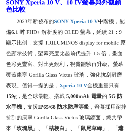
SONY
Xperia 10 V
、10 IV
螢幕與外觀顏
色比較
2023年新發布的
SONY Xperia 10 V
中階機，配
備
6.1 吋
FHD+ 解析度的 OLED 螢幕，延續 21：9
顯示比例，支援 TRILUMINOS display for mobile 原
色顯示技術，螢幕亮度比起前代提升 1.5 倍，畫面
色彩更豐富、對比更銳利，視覺體驗再升級。螢幕
覆蓋康寧 Gorilla Glass Victus 玻璃，強化抗刮耐磨
表現。值得一提的是，
Xperia 10 V
全機重量只有
159g
，是全球最輕、搭載
5,000mAh 電量
的
5G 防
水手機
，支援
IP65/68 防水防塵等級
，螢幕採用耐摔
抗刮的康寧 Gorilla Glass Victus 玻璃鏡面，總共帶
來「
玫瑰黑
」、「
桔梗白
」、「
鼠尾草綠
」、「
薰