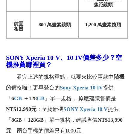
焦距鏡頭
前置
800 萬畫素鏡頭
1,200 萬畫素鏡頭
相機
SONY
Xperia 10 V、10 IV
價差多少？空
機推薦哪裡買？
看完上述的規格重點，就要來比較兩款
中階機
的價格囉！更早登台的
Sony Xperia 10 IV
提供
「
6
GB
＋128
GB
」單一規格， 原廠建議售價是
NT$12,990
元
；至於新機
SONY Xperia 10 V
提供
「
8GB + 128GB
」單一規格，建議售價
NT$13,990
元
。兩台手機的價差只有1000元。