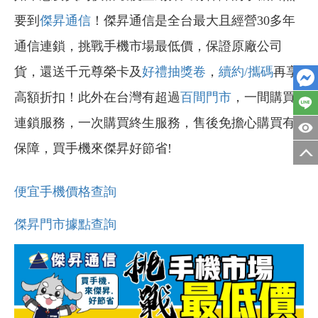
要到
傑昇通信
！傑昇通信是全台最大且經營30多年
通信連鎖，挑戰手機市場最低價，保證原廠公司
貨，還送千元尊榮卡及
好禮抽獎卷
，
續約/攜碼
再享
高額折扣！此外在台灣有超過
百間門市
，一間購買
連鎖服務，一次購買終生服務，售後免擔心購買有
保障，買手機來傑昇好節省!
便宜手機價格查詢
傑昇門市據點查詢