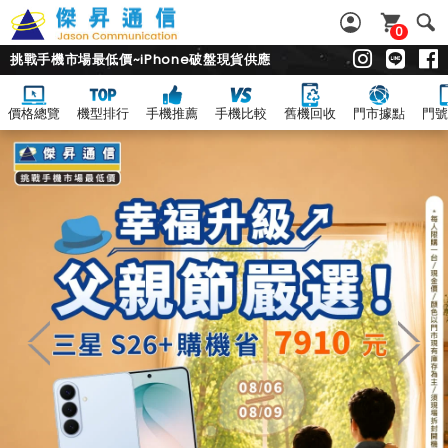
0
挑戰手機市場最低價~iPhone破盤現貨供應
價格總覽
機型排行
手機推薦
手機比較
舊機回收
門市據點
門號