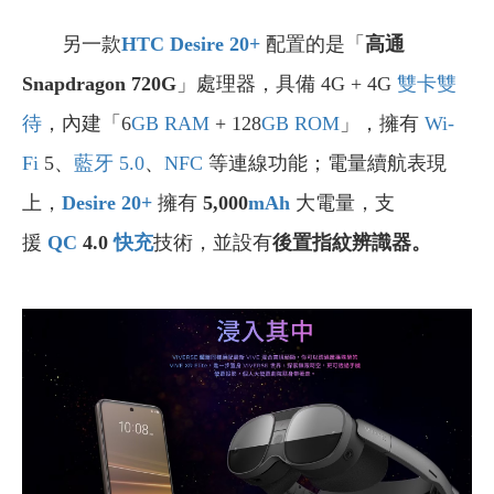
另一款
HTC Desire 20+
配置的是「
高通
Snapdragon 720G
」處理器，具備 4G + 4G
雙卡雙
待
，內建「6
GB
RAM
+ 128
GB
ROM
」，擁有
Wi-
Fi
5、
藍牙 5.0
、
NFC
等連線功能；電量續航表現
上，
Desire 20+
擁有
5,000
mAh
大電量，支
援
QC
4.0
快充
技術，並設有
後置指紋辨識器。