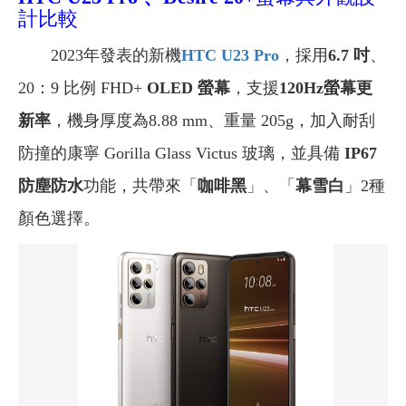
計比較
2023年發表的新機
HTC U23 Pro
，採用
6.7 吋
、
20：9 比例 FHD+
OLED
螢幕
，支援
120Hz螢幕更
新率
，機身厚度為8.88 mm、重量 205g，加入耐刮
防撞的康寧 Gorilla Glass Victus 玻璃，並具備
IP67
防塵防水
功能，共帶來「
咖啡黑
」、「
幕雪白
」2種
顏色選擇。