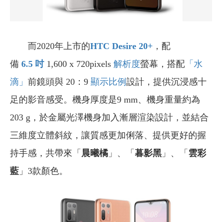
而2020年上市的
HTC Desire 20+
，配
備
6.5
吋
1,600 x 720pixels
解析度
螢幕，搭配
「水
滴」
前鏡頭與 20：9
顯示比例
設計，提供沉浸感十
足的影音感受。機身厚度是9 mm、機身重量約為
203 g，於金屬光澤機身加入漸層渲染設計，並結合
三維度立體斜紋，讓質感更加俐落、提供更好的握
持手感，共帶來「
晨曦橘
」、「
暮影黑
」、「
雲彩
藍
」3款顏色。