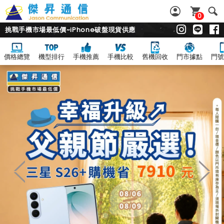
0
挑戰手機市場最低價~iPhone破盤現貨供應
價格總覽
機型排行
手機推薦
手機比較
舊機回收
門市據點
門號