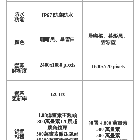
防水
IP67 防塵防水
-
功能
晨曦橘、暮影黑、
咖啡黑、慕雪白
顏色
雲彩藍
2400x1080 pixels
螢幕
1600x720 pixels
解析度
螢幕
120 Hz
-
更新率
1.08億畫素主鏡頭
800萬畫素120度超
後置 4,800 萬畫素
廣角鏡頭
500 萬畫素
後置
500萬畫素微距鏡頭
500 萬畫素
相機