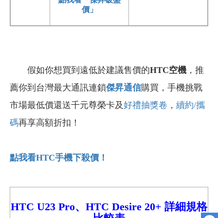
價」
假如你想買到遠低於建議售價的
HTC
空機
，推
薦你到台灣最大通訊連鎖
傑昇通信
購買，手機挑戰
市場最低價還送千元尊榮卡及
好禮抽獎卷
，
續約/攜
碼
再享高額折扣！
點我看HTC
手機下殺價！
HTC U23 Pro、
HTC Desire 20+ 詳細規格