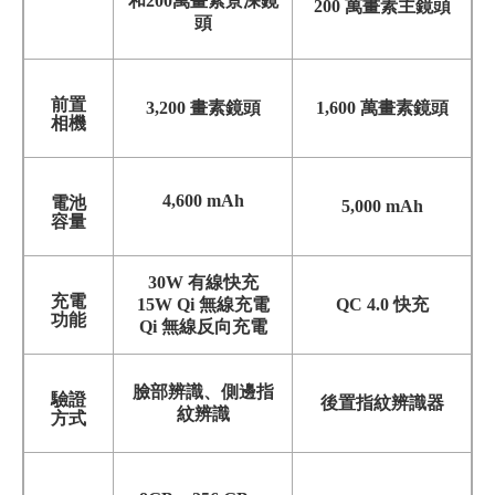
和200萬畫素景深鏡
200 萬畫素主鏡頭
頭
前置
3,200 畫素鏡頭
1,600 萬畫素鏡頭
相機
4,600 mAh
電池
5,000 mAh
容量
30W 有線快充
充電
15W Qi 無線充電
QC 4.0 快充
功能
Qi 無線反向充電
臉部辨識、側邊指
驗證
後置指紋辨識器
紋辨識
方式