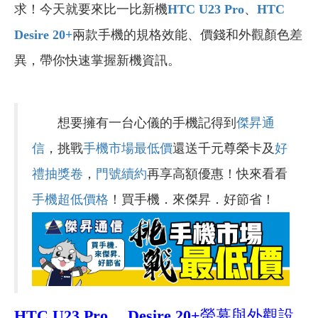
求！今天就要來比一比新機
HTC U23 Pro
、
HTC
Desire 20+
兩款手機的規格效能、價錢和外觀顏色差
異，帶你快速掌握新機資訊。
想要擁有一台心儀的手機記得到
傑昇通
信
，挑戰
手機市場最低價
還送千元尊榮卡及
好
禮抽獎卷
，
門號續約
再享高額優惠！快來看看
手機超低價格
！買手機．來傑昇．好節省！
HTC U23 Pro 、Desire 20+
螢幕與外觀設