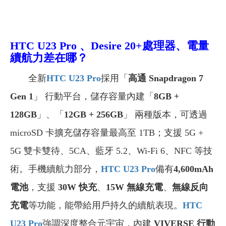
HTC U23 Pro 、Desire 20+處理器、電量
續航力差在哪？
全新
HTC U23 Pro
採用「
高通 Snapdragon 7
Gen 1
」 行動平台，儲存容量內建「
8GB +
128GB
」、「
12GB + 256GB
」 兩種版本，可透過
microSD 卡擴充儲存容量最高至 1TB；支援 5G +
5G 雙卡雙待、5CA、藍牙 5.2、Wi-Fi 6、NFC 等技
術。手機續航力部分，
HTC U23 Pro
備有
4,600mAh
電池
，支援
30W 快充
、
15W 無線充電
、
無線反向
充電
等功能，能帶給用戶持久的續航表現。
HTC
U23 Pro
強調深度整合元宇宙，內建
VIVERSE 行動