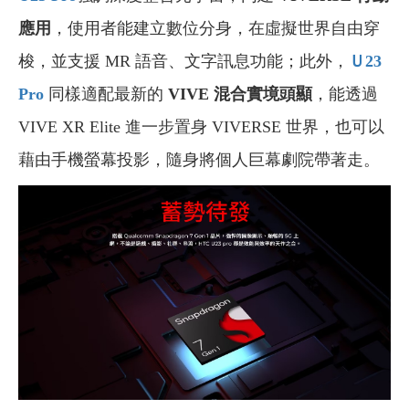
應用
，使用者能建立數位分身，在虛擬世界自由穿
梭，並支援 MR 語音、文字訊息功能；此外，
Ｕ23
Pro
同樣適配最新的
VIVE 混合實境頭顯
，能透過
VIVE XR Elite 進一步置身 VIVERSE 世界，也可以
藉由手機螢幕投影，隨身將個人巨幕劇院帶著走。