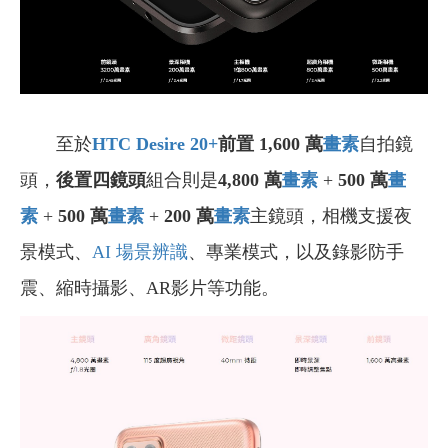
至於
HTC Desire 20+
前置 1,600 萬
畫素
自拍鏡
頭，
後置四鏡頭
組合則是
4,800
萬
畫素
+
500
萬
畫
素
+
500
萬
畫素
+
200
萬
畫素
主鏡頭，相機支援夜
景模式、
AI 場景辨識
、專業模式，以及錄影防手
震、縮時攝影、AR影片等功能。