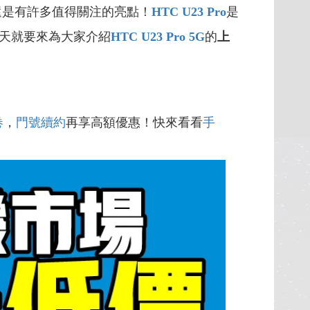
還是有許多值得關注的亮點！
HTC U23 Pro
是
天就要來為大家介紹
HTC U23 Pro 5G
的
上
卷
，
門號續約
再享高額優惠！快來看看
手