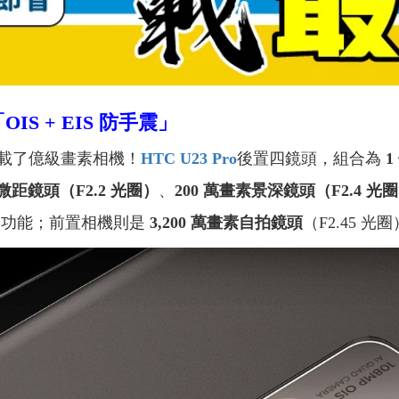
「
OIS + EIS
防手震」
載了億級畫素相機！
HTC U23 Pro
後置四鏡頭，組合為
1
素微距鏡頭（F2.2 光圈）
、
200 萬畫素景深鏡頭（F2.4 光
實用功能；前置相機則是
3,200 萬畫素自拍鏡頭
（F2.45 光