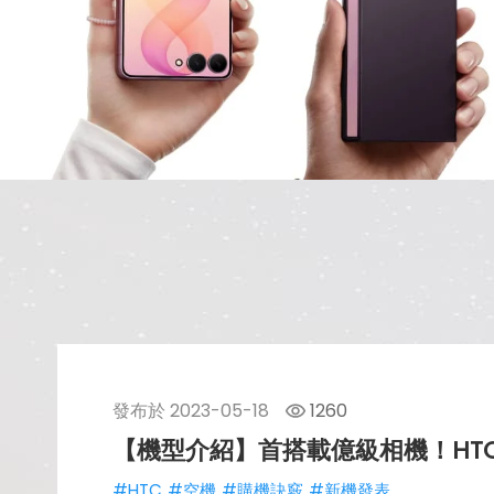
發布於
2023-05-18
1260
【機型介紹】首搭載億級相機！HTC U
#HTC
#空機
#購機訣竅
#新機發表