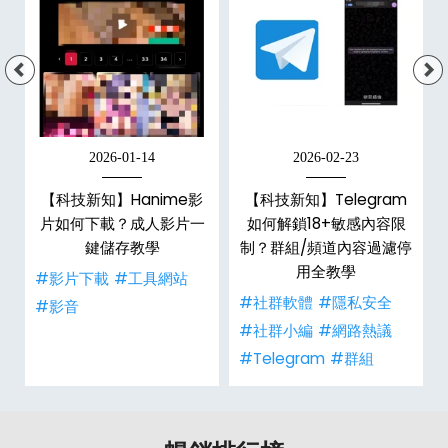
2026-01-14
2026-02-23
x
【科技新知】Hanime影
【科技新知】Telegram
6
片如何下載？成人影片一
如何解鎖18+敏感內容限
數
鍵儲存教學
制？群組/頻道內容過濾停
用全教學
#影片下載
#工具網站
事
#社群軟體
#隱私安全
#影音
#社群小編
#網路熱議
#Telegram
#群組