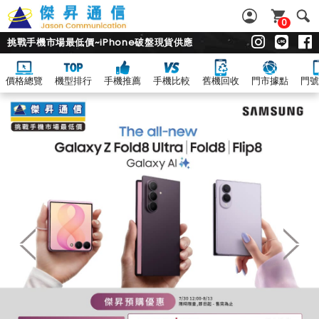
0
挑戰手機市場最低價~iPhone破盤現貨供應
價格總覽
機型排行
手機推薦
手機比較
舊機回收
門市據點
門號