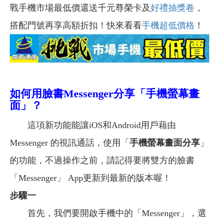
戰手機市場最低價還送千元尊榮卡及
好禮抽獎卷
，
搭配門號再享高額折扣！快來看看
手機超低價格
！
如何用臉書Messenger分享「手機螢幕畫
面」？
這項新功能
能讓iOS和Android用戶藉由
Messenger 的視訊通話，使用「
手機螢幕畫面分享
」
的功能，不過操作之前，請記得要將雙方的臉書
「
Messenger
」
App更新到最新的版本喔！
步驟一
首先，我們要開啟手機中的
「
Messenger
」，選