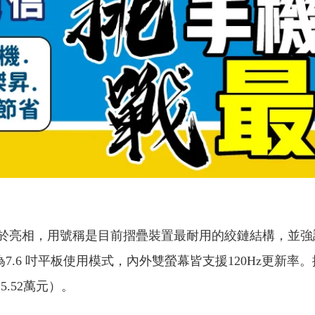
old 終於亮相，用號稱是目前摺疊裝置最耐用的絞鏈結構，並
 吋平板使用模式，內外雙螢幕皆支援120Hz更新率。搭載與旗艦 
.52萬元）。