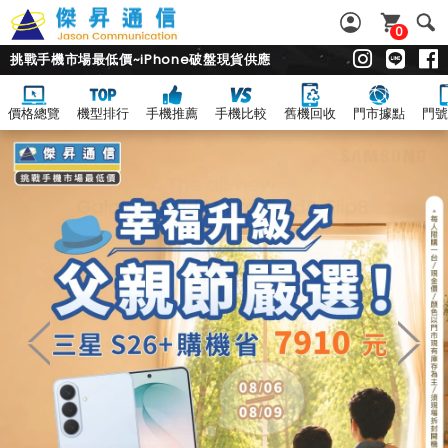
0
挑戰手機市場最低價~iPhone破盤現貨供應
價格總覽
機型排行
手機推薦
手機比較
舊機回收
門市據點
門號