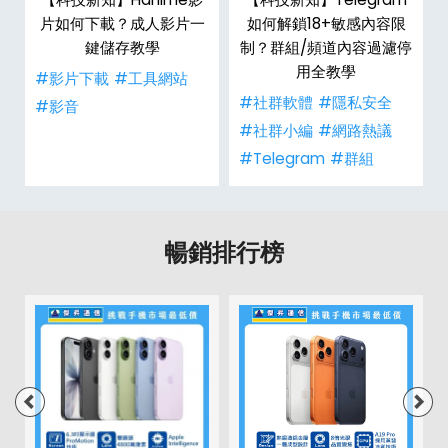
戶
片如何下載？成人影片一
如何解鎖18+敏感內容限
鍵儲存教學
制？群組/頻道內容過濾停
用全教學
#影片下載
#工具網站
#社群軟體
#隱私安全
#影音
#社群小編
#網路熱議
#Telegram
#群組
暢銷排行榜