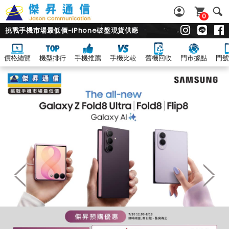
0
挑戰手機市場最低價~iPhone破盤現貨供應
價格總覽
機型排行
手機推薦
手機比較
舊機回收
門市據點
門號