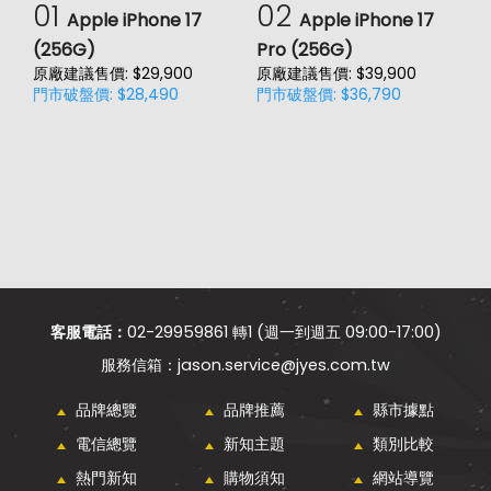
01
02
Apple iPhone 17
Apple iPhone 17
(256G)
Pro (256G)
(
原廠建議售價: $29,900
原廠建議售價: $39,900
原
門市破盤價: $28,490
門市破盤價: $36,790
門
客服電話：
02-29959861 轉1 (週一到週五 09:00-17:00)
jason.service@jyes.com.tw
品牌總覽
品牌推薦
縣市據點
電信總覽
新知主題
類別比較
熱門新知
購物須知
網站導覽