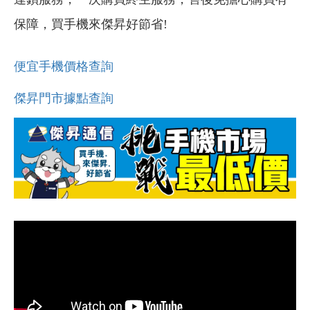
保障，買手機來傑昇好節省!
便宜手機價格查詢
傑昇門市據點查詢