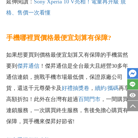
延伸閱讀：
Sony Xperia 10 V亮相！電量再升級 規
格、售價一次看懂
手機哪裡買價格最便宜划算有保障?
如果想要買到價格最便宜划算又有保障的手機當然
要到
傑昇通信
！傑昇通信是全台最大且經營30多年
通信連鎖，挑戰手機市場最低價，保證原廠公司
貨，還送千元尊榮卡及
好禮抽獎卷
，
續約/攜碼
再享
高額折扣！此外在台灣有超過
百間門市
，一間購買
連鎖服務，一次購買終生服務，售後免擔心購買有
保障，買手機來傑昇好節省!