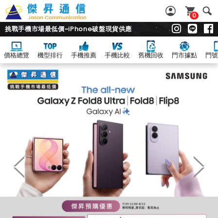
0
挑戰手機市場最低價~iPhone破盤現貨供應
價格總覽
機型排行
手機推薦
手機比較
舊機回收
門市據點
門號