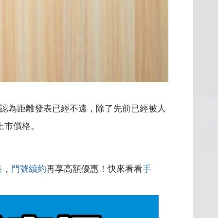
的消息，認為距離發表已經不遠，除了先前已經被人
上市價格。
卷
，
門號續約
再享高額優惠！快來看看
手