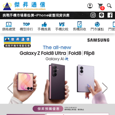
0
挑戰手機市場最低價~iPhone破盤現貨供應
價格總覽
機型排行
手機推薦
手機比較
舊機回收
門市據點
門號