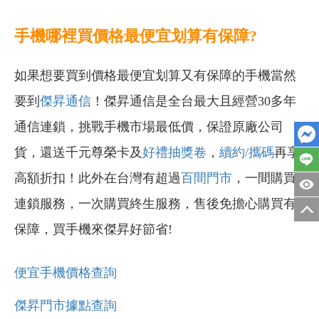
手機哪裡買價格最便宜划算有保障?
如果想要買到價格最便宜划算又有保障的手機當然
要到
傑昇通信
！傑昇通信是全台最大且經營30多年
通信連鎖，挑戰手機市場最低價，保證原廠公司
貨，還送千元尊榮卡及
好禮抽獎卷
，
續約/攜碼
再享
高額折扣！此外在台灣有超過
百間門市
，一間購買
連鎖服務，一次購買終生服務，售後免擔心購買有
保障，買手機來傑昇好節省!
便宜手機價格查詢
傑昇門市據點查詢