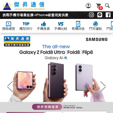
0
挑戰手機市場最低價~iPhone破盤現貨供應
價格總覽
機型排行
手機推薦
手機比較
舊機回收
門市據點
門號