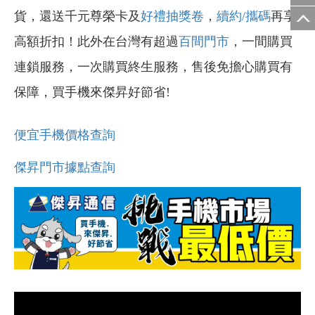
貨，還送千元尊榮卡及
好禮抽獎卷
，
續約/攜碼
再享
高額折扣！此外在台灣有超過
百間門市
，一間購買
連鎖服務，一次購買終生服務，售後免擔心購買有
保障，買手機來傑昇好節省!
便宜手機價格查詢
傑昇門市據點查詢