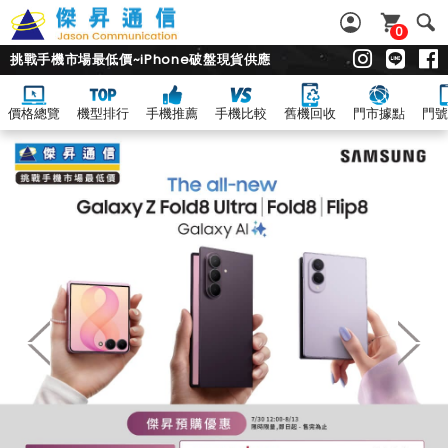
0
挑戰手機市場最低價~iPhone破盤現貨供應
價格總覽
機型排行
手機推薦
手機比較
舊機回收
門市據點
門號