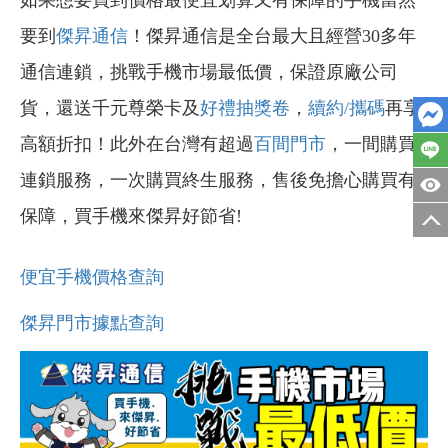
如果想要買到價格最便宜划算又有保障的手機當然
要到
傑昇通信
！傑昇通信是全台最大且經營30多年
通信連鎖，挑戰手機市場最低價，保證原廠公司
貨，還送千元尊榮卡及
好禮抽獎卷
，
續約/攜碼
再享
高額折扣！此外在台灣有超過
百間門市
，一間購買
連鎖服務，一次購買終生服務，售後免擔心購買有
保障，買手機來傑昇好節省!
便宜手機價格查詢
傑昇門市據點查詢