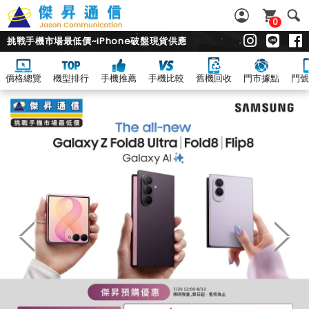
0
挑戰手機市場最低價~iPhone破盤現貨供應
價格總覽
機型排行
手機推薦
手機比較
舊機回收
門市據點
門號