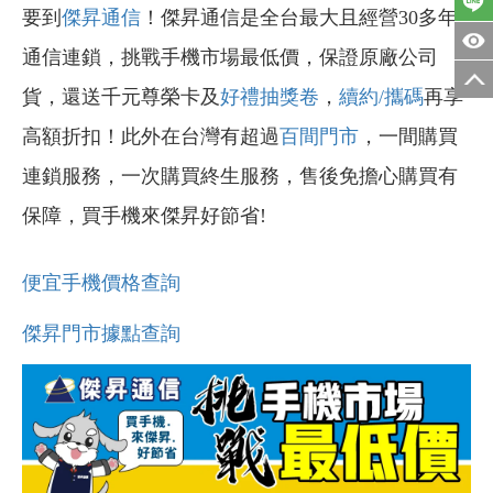
要到
傑昇通信
！傑昇通信是全台最大且經營30多年
通信連鎖，挑戰手機市場最低價，保證原廠公司
貨，還送千元尊榮卡及
好禮抽獎卷
，
續約/攜碼
再享
高額折扣！此外在台灣有超過
百間門市
，一間購買
連鎖服務，一次購買終生服務，售後免擔心購買有
保障，買手機來傑昇好節省!
便宜手機價格查詢
傑昇門市據點查詢