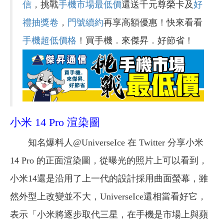
信
，挑戰
手機市場最低價
還送千元尊榮卡及
好
禮抽獎卷
，
門號續約
再享高額優惠！快來看看
手機超低價格
！買手機．來傑昇．好節省！
小米 14 Pro 渲染圖
知名爆料人@UniverseIce 在 Twitter 分享小米
14 Pro 的正面渲染圖，從曝光的照片上可以看到，
小米14還是沿用了上一代的設計採用曲面螢幕，雖
然外型上改變並不大，UniverseIce還相當看好它，
表示「小米將逐步取代三星，在手機是市場上與蘋