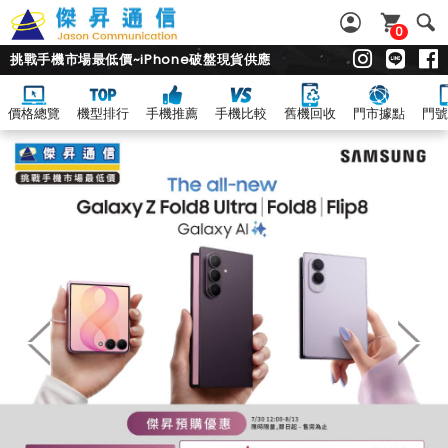
0
挑戰手機市場最低價~iPhone破盤現貨供應
價格總覽
機型排行
手機推薦
手機比較
舊機回收
門市據點
門號