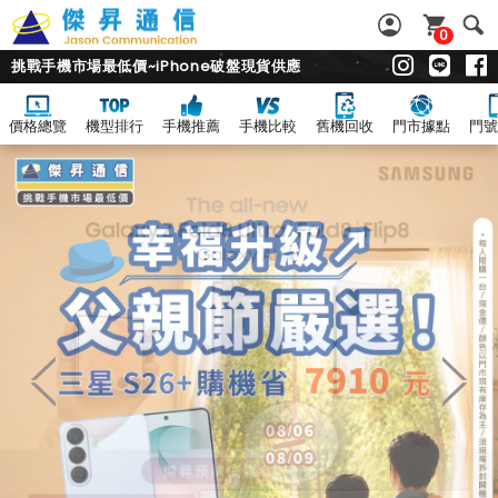
0
挑戰手機市場最低價~iPhone破盤現貨供應
價格總覽
機型排行
手機推薦
手機比較
舊機回收
門市據點
門號