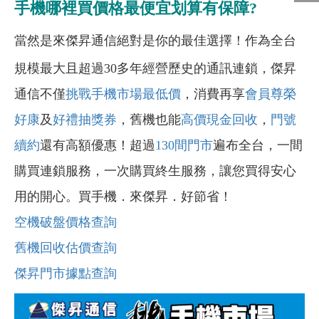
手機哪裡買價格最便宜划算有保障?
當然是來傑昇通信絕對是你的最佳選擇！作為全台
規模最大且超過30多年經營歷史的通訊連鎖，傑昇
通信不僅
挑戰手機市場最低價
，消費再享
會員尊榮
好康
及
好禮抽獎券
，舊機也能
高價現金回收
，
門號
續約
還有高額優惠！超過
130間門市
遍布全台，一間
購買連鎖服務，一次購買終生服務，讓您買得安心
用的開心。買手機．來傑昇．好節省！
空機破盤價格查詢
舊機回收估價查詢
傑昇門市據點查詢