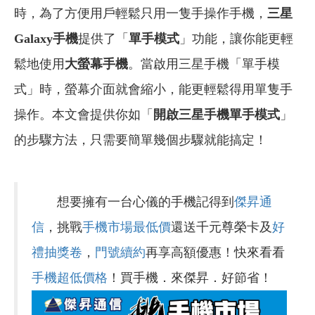
時，為了方便用戶輕鬆只用一隻手操作手機，
三星
Galaxy手機
提供了「
單手模式
」功能，讓你能更輕
鬆地使用
大螢幕手機
。當啟用三星手機「單手模
式」時，螢幕介面就會縮小，能更輕鬆得用單隻手
操作。本文會提供你如「
開啟三星手機單手模式
」
的步驟方法，只需要簡單幾個步驟就能搞定！
想要擁有一台心儀的手機記得到
傑昇通
信
，挑戰
手機市場最低價
還送千元尊榮卡及
好
禮抽獎卷
，
門號續約
再享高額優惠！快來看看
手機超低價格
！買手機．來傑昇．好節省！