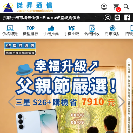
0
挑戰手機市場最低價~iPhone破盤現貨供應
價格總覽
機型排行
手機推薦
手機比較
舊機回收
門市據點
門號