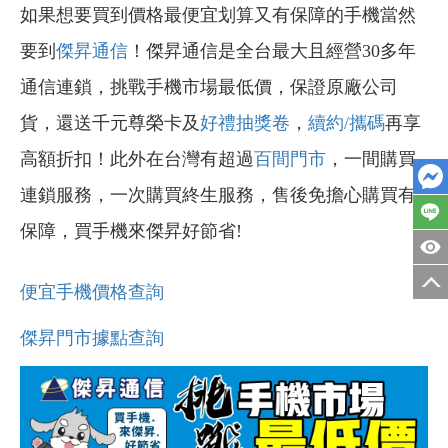
如果想要買到價格最便宜划算又有保障的手機當然
要到
傑昇通信
！傑昇通信是全台最大且經營30多年
通信連鎖，挑戰手機市場最低價，保證原廠公司
貨，還送千元尊榮卡及
好禮抽獎卷
，
續約/攜碼
再享
高額折扣！此外在台灣有超過
百間門市
，一間購買
連鎖服務，一次購買終生服務，售後免擔心購買有
保障，買手機來傑昇好節省!
便宜手機價格查詢
傑昇門市據點查詢