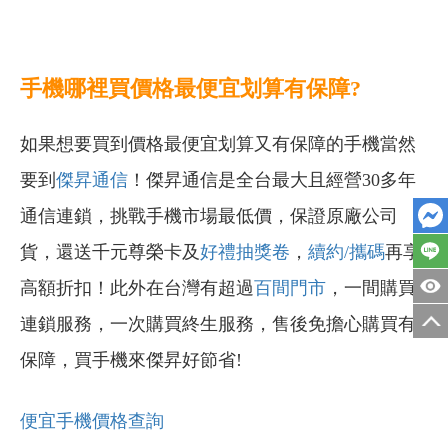
手機哪裡買價格最便宜划算有保障?
如果想要買到價格最便宜划算又有保障的手機當然
要到
傑昇通信
！傑昇通信是全台最大且經營30多年
通信連鎖，挑戰手機市場最低價，保證原廠公司
貨，還送千元尊榮卡及
好禮抽獎卷
，
續約/攜碼
再享
高額折扣！此外在台灣有超過
百間門市
，一間購買
連鎖服務，一次購買終生服務，售後免擔心購買有
保障，買手機來傑昇好節省!
便宜手機價格查詢