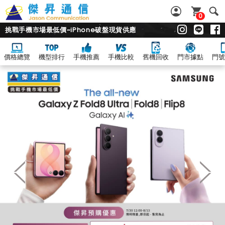
0
挑戰手機市場最低價~iPhone破盤現貨供應
價格總覽
機型排行
手機推薦
手機比較
舊機回收
門市據點
門號